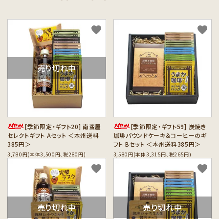
カテゴリーから探す
favorite
favorite
セット商品から探す
ご利用ガイド
売り切れ中
インフォメーション
[季節限定・ギフト20] 南蛮屋
[季節限定・ギフト59] 炭焼き
セレクトギフト Aセット ＜本州送料
珈琲パウンドケーキ＆コーヒーのギ
385円＞
フト Bセット ＜本州送料385円＞
3,780円(本体3,500円、税280円)
3,580円(本体3,315円、税265円)
favorite
favorite
売り切れ中
売り切れ中