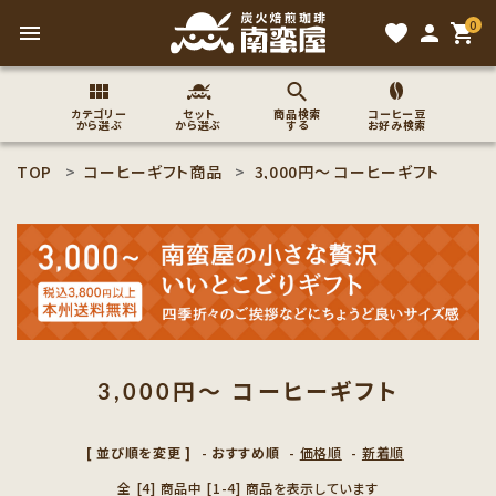
0
menu
favorite
person
shopping_cart
カテゴリー
セット
商品検索
コーヒー豆
から選ぶ
から選ぶ
する
お好み検索
TOP
コーヒーギフト商品
3,000円〜 コーヒーギフト
search
ACCOUNT MENU
ようこそ ゲスト 様
meeting_room
person
ログイン
新規会員登録
3,000円〜 コーヒーギフト
コーヒー豆のこだわり
[ 並び順を変更 ]
-
おすすめ順
-
価格順
-
新着順
コーヒー豆お好み検索
全 [4] 商品中 [1-4] 商品を表示しています