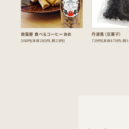
セット商品から探す
ご利用ガイド
南蛮屋 食べるコーヒーあめ
丹波黒（豆菓子）
インフォメーション
308円(本体285円、税23円)
729円(本体675円、税5