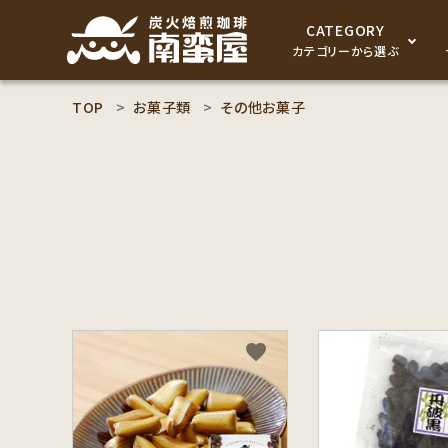
CATEGORY
カテゴリーから選ぶ
TOP
お菓子類
その他お菓子
search
コーヒー豆
ACCOUNT MENU
食品
ようこそ ゲスト 様
セット商品
meeting_room
person
ログイン
新規会員登録
コーヒー豆のこだわり
favorite
コーヒー豆お好み検索
カテゴリーから探す