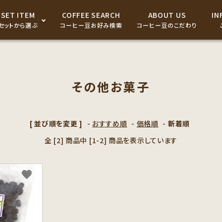
SET ITEM
COFFEE SEARCH
ABOUT US
IN
セットから選ぶ
コーヒー豆お好み検索
コーヒー豆のこだわり
ドリップパック・コーヒーバ
ッグ
その他お菓子
コーヒー器具
コーヒーギフト商品
[ 並び順を変更 ]
-
おすすめ順
-
価格順
-
新着順
全 [2] 商品中 [1-2] 商品を表示しています
favorite