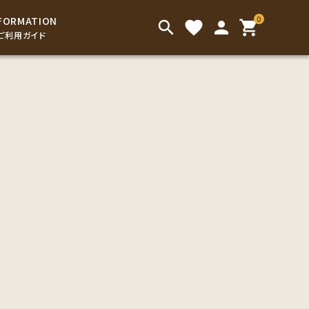
0
FORMATION
search
favorite
person
shopping_cart
ご利用ガイド
インスタントドリンク
アイスコーヒー
こだわり茶葉
お菓子
お手渡し用の袋類