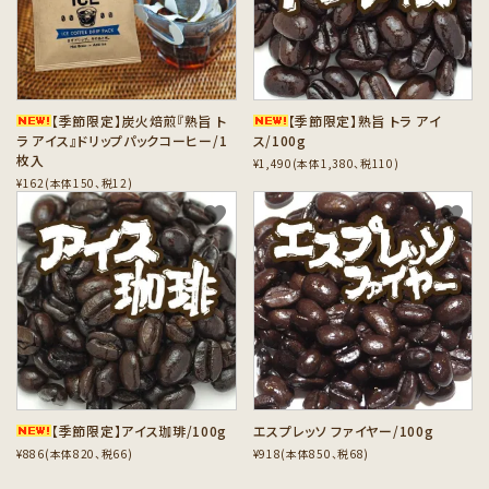
カテゴリーから探す
セット商品から探す
【季節限定】炭火焙煎『熟旨 ト
【季節限定】熟旨 トラ アイ
ご利用ガイド
ラ アイス』ドリップパックコーヒー/1
ス/100g
枚入
¥1,490(本体1,380、税110)
インフォメーション
¥162(本体150、税12)
favorite
favorite
【季節限定】アイス珈琲/100g
エスプレッソ ファイヤー/100g
¥886(本体820、税66)
¥918(本体850、税68)