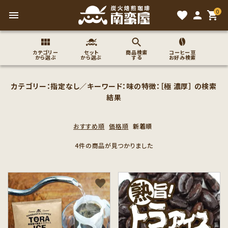
0
menu
favorite
person
shopping_cart
カテゴリー
セット
商品検索
コーヒー豆
から選ぶ
から選ぶ
する
お好み検索
search
カテゴリー：指定なし／キーワード：味の特徴：［極 濃厚］ の検索
結果
ACCOUNT MENU
おすすめ順
価格順
新着順
ようこそ ゲスト 様
4件の商品が見つかりました
meeting_room
person
ログイン
新規会員登録
favorite
favorite
コーヒー豆のこだわり
コーヒー豆お好み検索