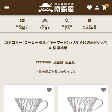
0
menu
favorite
person
shopping_cart
カテゴリー
セット
商品検索
コーヒー豆
から選ぶ
から選ぶ
する
お好み検索
search
カテゴリー：コーヒー器具／キーワード：ハリオ V60透過ドリッパ
ー の検索結果
ACCOUNT MENU
おすすめ順
価格順
新着順
ようこそ ゲスト 様
4件の商品が見つかりました
meeting_room
person
ログイン
新規会員登録
favorite
favorite
コーヒー豆のこだわり
コーヒー豆お好み検索