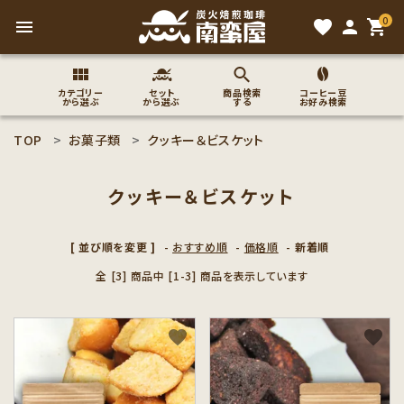
0
menu
favorite
person
shopping_cart
カテゴリー
セット
商品検索
コーヒー豆
から選ぶ
から選ぶ
する
お好み検索
TOP
お菓子類
クッキー＆ビスケット
search
クッキー＆ビスケット
ACCOUNT MENU
ようこそ ゲスト 様
[ 並び順を変更 ]
-
おすすめ順
-
価格順
-
新着順
全 [3] 商品中 [1-3] 商品を表示しています
meeting_room
person
ログイン
新規会員登録
コーヒー豆のこだわり
favorite
favorite
コーヒー豆お好み検索