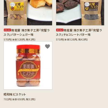
カテゴリーから探す
セット商品から探す
ご利用ガイド
南蛮屋 焼き菓子工房『完璧ラ
南蛮屋 焼き菓子工房『完璧ラ
スク』バターシュガー味
スク』チョコレートバター味
570円(本体528円、税42円)
570円(本体528円、税42円)
インフォメーション
favorite
昭和味ビスケット
702円(本体650円、税52円)