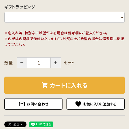
ギフトラッピング
※名入れ等、特別なご希望がある場合は備考欄にご記入ください。
※内祝は内熨斗で作成いたしますが、外熨斗をご希望の場合は備考欄に明記
してください。
－
＋
セット
数量
カートに入れる
shopping_cart
mail_outline
favorite
お問い合わせ