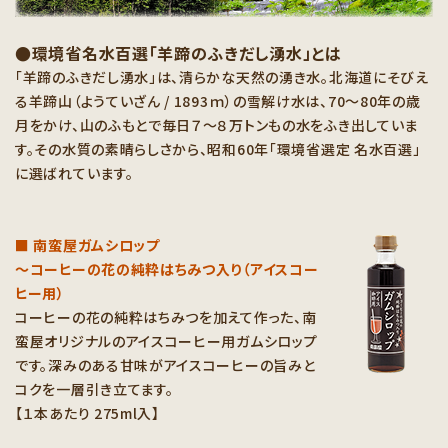
●環境省名水百選「羊蹄のふきだし湧水」とは
「羊蹄のふきだし湧水」は、清らかな天然の湧き水。北海道にそびえ
る羊蹄山（ようていざん / 1893ｍ）の雪解け水は、70～80年の歳
月をかけ、山のふもとで毎日７～８万トンもの水をふき出していま
す。その水質の素晴らしさから、昭和60年「環境省選定 名水百選」
に選ばれています。
■ 南蛮屋ガムシロップ
～コーヒーの花の純粋はちみつ入り（アイスコー
ヒー用）
コーヒーの花の純粋はちみつを加えて作った、南
蛮屋オリジナルのアイスコーヒー用ガムシロップ
です。深みのある甘味がアイスコーヒーの旨みと
コクを一層引き立てます。
【１本あたり 275ml入】