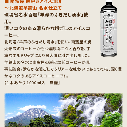
■ 南蛮屋 炭焼きアイス珈琲
～北海道羊蹄山 名水仕立て
環境省名水百選「羊蹄のふきだし湧水」使
用。
深いコクのある滑らかな喉ごしのアイスコ
ーヒー。
北海道『羊蹄のふきだし湧水』を使い、南蛮屋の炭
火焙煎のコーヒーがもつ濃厚なコクと香りを、丁
寧なネルドリップにより最大限に引き出しました。
羊蹄山の名水と南蛮屋の炭火焙煎コーヒーが見
事に融合。滑らかな喉ごしでクリアーな味わいでありつつも、深く豊
かなコクのあるアイスコーヒーです。
【１本あたり 1000ml入 無糖】