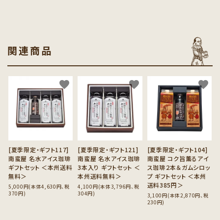
関連商品
favorite
favorite
favorite
[夏季限定・ギフト117]
[夏季限定・ギフト121]
[夏季限定・ギフト104]
南蛮屋 名水アイス珈琲
南蛮屋 名水アイス珈琲
南蛮屋 コク旨薫るアイ
ギフトセット ＜本州送料
3本入り ギフトセット ＜
ス珈琲２本＆ガムシロッ
無料＞
本州送料無料＞
プ ギフトセット ＜本州
送料385円＞
5,000円(本体4,630円、税
4,100円(本体3,796円、税
370円)
304円)
3,100円(本体2,870円、税
230円)