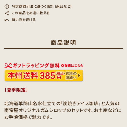
特定商取引法に基づく表記 (返品など)
error_outline
この商品を友達に教える
share
買い物を続ける
undo
商品説明
［夏季限定］
北海道羊蹄山名水仕立ての『炭焼きアイス珈琲』と人気の
南蛮屋オリジナルガムシロップのセットです。お土産などに
お手頃価格で魅力です。