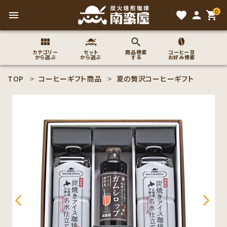
0
menu
favorite
person
shopping_cart
カテゴリー
セット
商品検索
コーヒー豆
から選ぶ
から選ぶ
する
お好み検索
TOP
コーヒーギフト商品
夏の贅沢コーヒーギフト
search
ACCOUNT MENU
ようこそ ゲスト 様
meeting_room
person
ログイン
新規会員登録
コーヒー豆のこだわり
コーヒー豆お好み検索