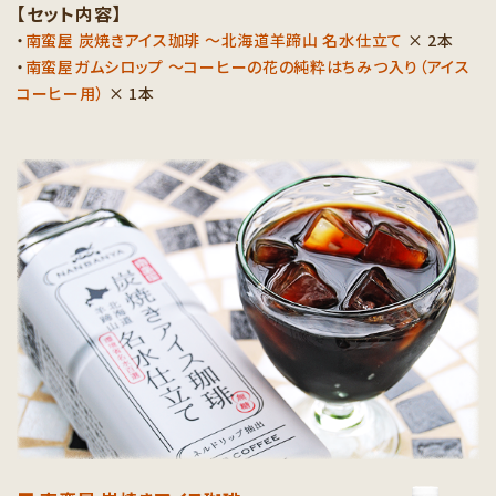
【セット内容】
・
南蛮屋 炭焼きアイス珈琲 ～北海道羊蹄山 名水仕立て
× 2本
・
南蛮屋ガムシロップ ～コーヒーの花の純粋はちみつ入り（アイス
コーヒー用）
× 1本