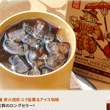
屋 炭火焙煎コク旨薫るアイス珈琲
抜群のロングセラー！