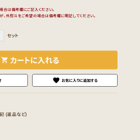
場合は備考欄にご記入ください。
が、外熨斗をご希望の場合は備考欄に明記してください。
＋
セット
カートに入れる
shopping_cart
favorite
せ
 (返品など)