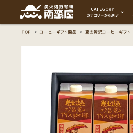
CATEGORY
カテゴリーから選ぶ
TOP
コーヒーギフト商品
夏の贅沢コーヒーギフト
search
コーヒー豆
ACCOUNT MENU
食品
ようこそ ゲスト 様
セット商品
meeting_room
person
ログイン
新規会員登録
コーヒー豆のこだわり
コーヒー豆お好み検索
カテゴリーから探す