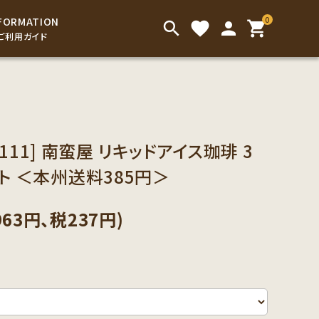
0
FORMATION
search
favorite
person
shopping_cart
ご利用ガイド
インスタントドリンク
アイスコーヒー
こだわり茶葉
お菓子
111] 南蛮屋 リキッドアイス珈琲 3
ト ＜本州送料385円＞
お手渡し用の袋類
963円、税237円)