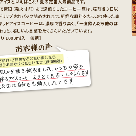
アイスといえばこれ！ 夏の定番人気商品です。
で極限（発火寸前）まで深煎りしたコーヒー豆は、焙煎後３日以
ドリップされパック詰めされます。新鮮な原料をたっぷり使った南
キッドアイスコーヒーは、濃厚で香り高く、
「一度飲んだら他のは
わ」
と、嬉しいお言葉をたくさんいただいています。
り 1000ml入 無糖】