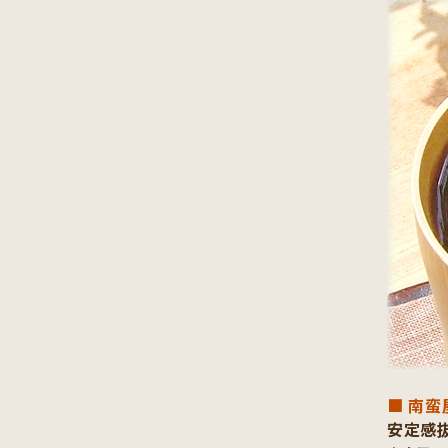
■ 南蛮
安定感