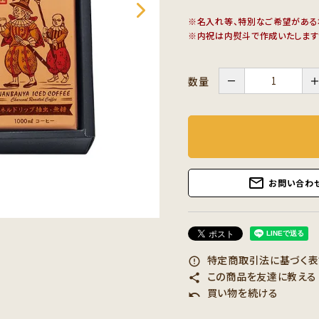
※名入れ等、特別なご希望がある
※内祝は内熨斗で作成いたします
－
数量
mail_outline
お問い合わ
特定商取引法に基づく表記
error_outline
この商品を友達に教える
share
買い物を続ける
undo