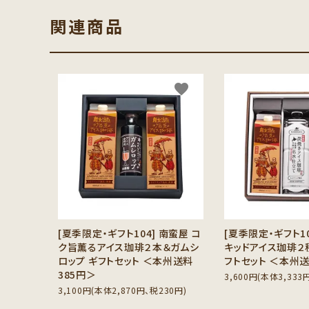
関連商品
favorite
[夏季限定・ギフト104] 南蛮屋 コ
[夏季限定・ギフト1
ク旨薫るアイス珈琲２本＆ガムシ
キッドアイス珈琲２種
ロップ ギフトセット ＜本州送料
フトセット ＜本州送
385円＞
3,600円(本体3,333
3,100円(本体2,870円、税230円)