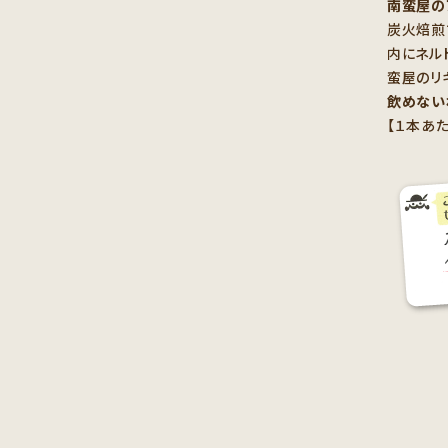
南蛮屋の
炭火焙煎
内にネル
蛮屋のリ
飲めない
【１本あた