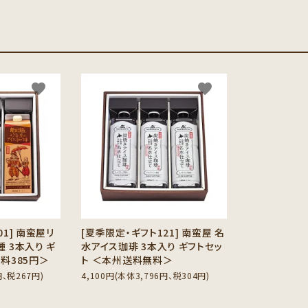
favorite
favorite
01] 南蛮屋リ
[夏季限定・ギフト121] 南蛮屋 名
 3本入り ギ
水アイス珈琲 3本入り ギフトセッ
料385円＞
ト ＜本州送料無料＞
円、税267円)
4,100円(本体3,796円、税304円)