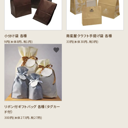
カテゴリーから探す
セット商品から探す
ご利用ガイド
小分け袋 各種
南蛮屋クラフト手提げ袋 各種
9円(本体8円、税1円)
33円(本体30円、税3円)
インフォメーション
favorite
リボン付ギフトバッグ 各種（タグカー
ド付）
300円(本体273円、税27円)