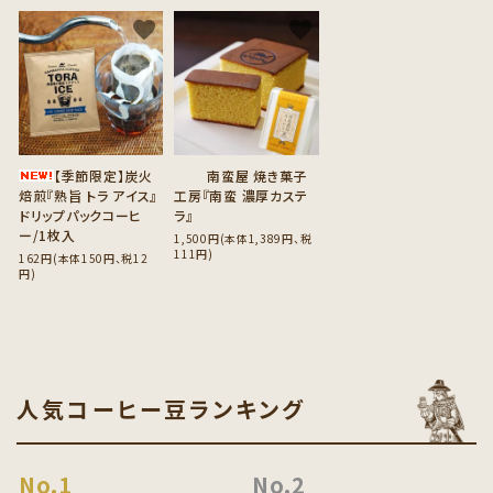
favorite
favorite
【季節限定】炭火
南蛮屋 焼き菓子
焙煎『熟旨 トラ アイス』
工房『南蛮 濃厚カステ
ドリップパックコーヒ
ラ』
ー/1枚入
1,500円(本体1,389円、税
111円)
162円(本体150円、税12
円)
人気コーヒー豆ランキング