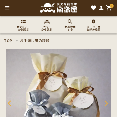
0
menu
favorite
person
shopping_cart
カテゴリー
セット
商品検索
コーヒー豆
から選ぶ
から選ぶ
する
お好み検索
TOP
お手渡し用の袋類
search
ACCOUNT MENU
ようこそ ゲスト 様
meeting_room
person
ログイン
新規会員登録
コーヒー豆のこだわり
コーヒー豆お好み検索