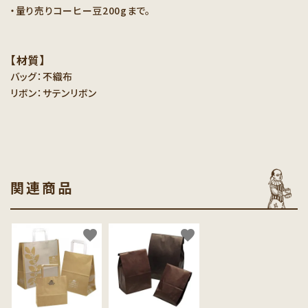
・量り売りコーヒー豆200gまで。
【材質】
バッグ：不織布
リボン：サテンリボン
関連商品
favorite
favorite