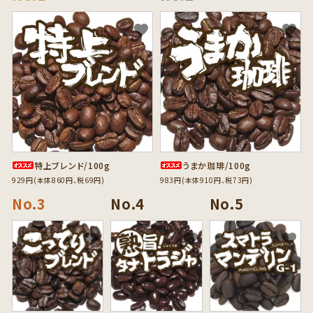
favorite
favorite
特上ブレンド/100g
うまか珈琲/100g
929円(本体860円、税69円)
983円(本体910円、税73円)
favorite
favorite
favorite