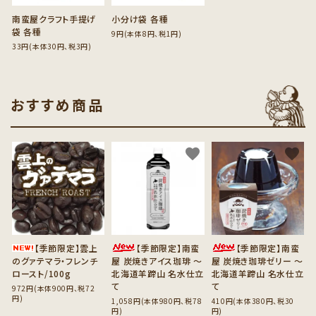
南蛮屋クラフト手提げ
小分け袋 各種
袋 各種
9円(本体8円、税1円)
33円(本体30円、税3円)
おすすめ商品
favorite
favorite
favorite
【季節限定】雲上
【季節限定】南蛮
【季節限定】南蛮
のグァテマラ・フレンチ
屋 炭焼きアイス珈琲 ～
屋 炭焼き珈琲ゼリー ～
ロースト/100g
北海道羊蹄山 名水仕立
北海道羊蹄山 名水仕立
て
て
972円(本体900円、税72
円)
1,058円(本体980円、税78
410円(本体380円、税30
円)
円)