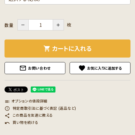
－
＋
枚
数量
カートに入れる
shopping_cart
mail_outline
favorite
お問い合わせ
オプションの値段詳細
toc
特定商取引法に基づく表記 (返品など)
error_outline
この商品を友達に教える
share
買い物を続ける
undo