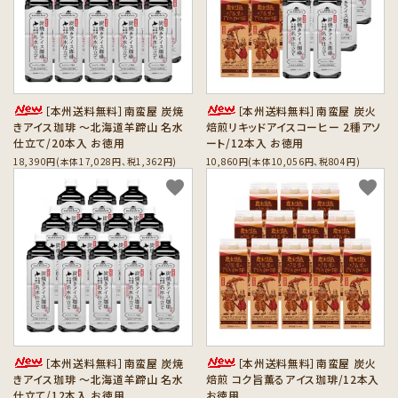
カテゴリーから探す
セット商品から探す
ご利用ガイド
［本州送料無料］南蛮屋 炭焼
［本州送料無料］南蛮屋 炭火
きアイス珈琲 ～北海道羊蹄山 名水
焙煎リキッドアイスコーヒー 2種アソ
仕立て/20本入 お徳用
ート/12本入 お徳用
インフォメーション
18,390円(本体17,028円、税1,362円)
10,860円(本体10,056円、税804円)
favorite
favorite
［本州送料無料］南蛮屋 炭焼
［本州送料無料］南蛮屋 炭火
きアイス珈琲 ～北海道羊蹄山 名水
焙煎 コク旨薫るアイス珈琲/12本入
仕立て/12本入 お徳用
お徳用