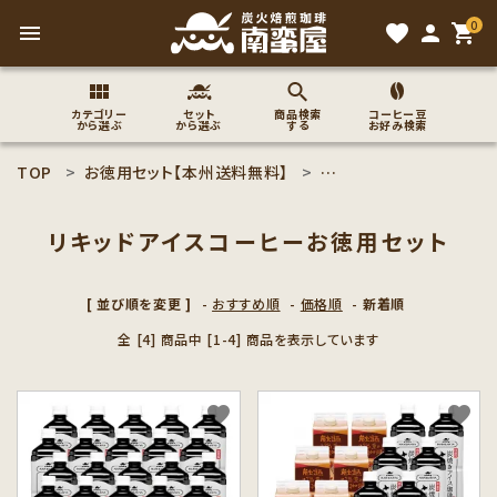
0
menu
favorite
person
shopping_cart
カテゴリー
セット
商品検索
コーヒー豆
から選ぶ
から選ぶ
する
お好み検索
TOP
お徳用セット【本州送料無料】
リキッドアイスコーヒーお
search
リキッドアイスコーヒーお徳用セット
ACCOUNT MENU
ようこそ ゲスト 様
[ 並び順を変更 ]
-
おすすめ順
-
価格順
-
新着順
全 [4] 商品中 [1-4] 商品を表示しています
meeting_room
person
ログイン
新規会員登録
コーヒー豆のこだわり
favorite
favorite
コーヒー豆お好み検索