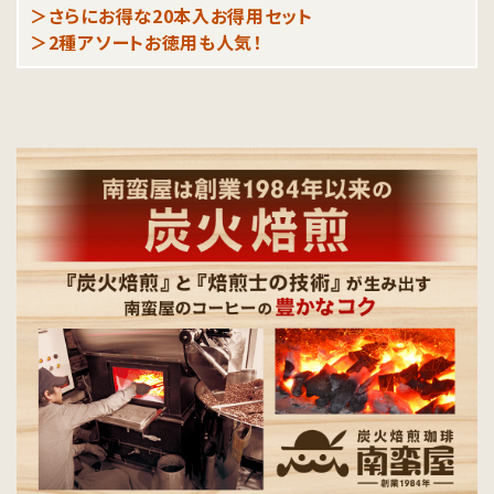
＞さらにお得な20本入お得用セット
＞2種アソートお徳用も人気！