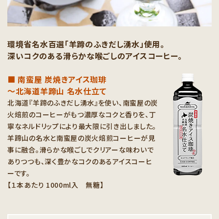
環境省名水百選「羊蹄のふきだし湧水」使用。
深いコクのある滑らかな喉ごしのアイスコーヒー。
■ 南蛮屋 炭焼きアイス珈琲
〜北海道羊蹄山 名水仕立て
北海道『羊蹄のふきだし湧水』を使い、南蛮屋の炭
火焙煎のコーヒーがもつ濃厚なコクと香りを、丁
寧なネルドリップにより最大限に引き出しました。
羊蹄山の名水と南蛮屋の炭火焙煎コーヒーが見
事に融合。滑らかな喉ごしでクリアーな味わいで
ありつつも、深く豊かなコクのあるアイスコーヒ
ーです。
【１本あたり 1000ml入 無糖】