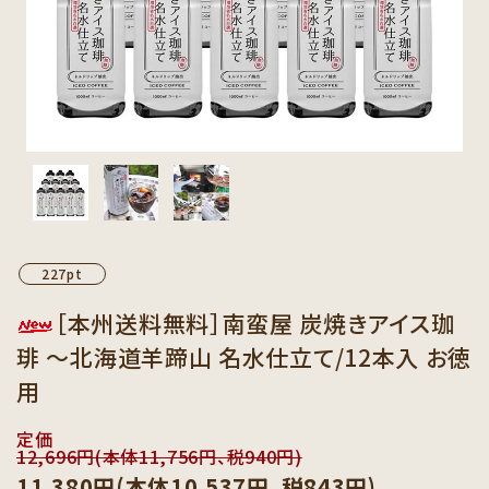
カテゴリーから探す
セット商品から探す
ご利用ガイド
インフォメーション
227pt
［本州送料無料］南蛮屋 炭焼きアイス珈
琲 ～北海道羊蹄山 名水仕立て/12本入 お徳
用
定価
12,696円(本体11,756円、税940円)
11,380円(本体10,537円、税843円)