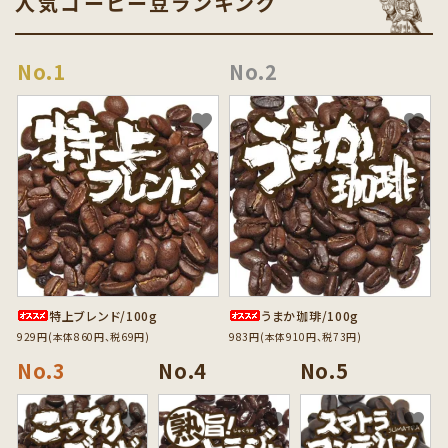
人気コーヒー豆ランキング
favorite
favorite
特上ブレンド/100g
うまか珈琲/100g
929円(本体860円、税69円)
983円(本体910円、税73円)
favorite
favorite
favorite