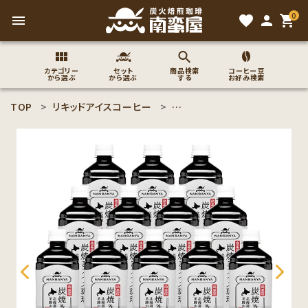
0
menu
favorite
person
shopping_cart
カテゴリー
セット
商品検索
コーヒー豆
から選ぶ
から選ぶ
する
お好み検索
TOP
リキッドアイスコーヒー
リキッドアイスコーヒーお徳用
search
ACCOUNT MENU
ようこそ ゲスト 様
meeting_room
person
ログイン
新規会員登録
コーヒー豆のこだわり
コーヒー豆お好み検索