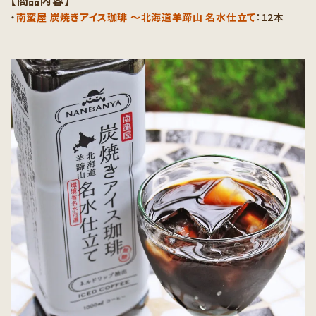
・
南蛮屋 炭焼きアイス珈琲 〜北海道羊蹄山 名水仕立て
：12本