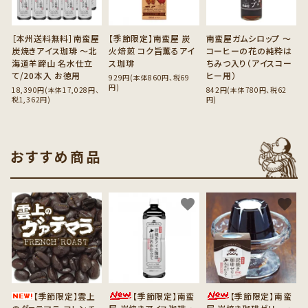
［本州送料無料］南蛮屋
【季節限定】南蛮屋 炭
南蛮屋ガムシロップ ～
炭焼きアイス珈琲 ～北
火焙煎 コク旨薫るアイ
コーヒーの花の純粋は
海道羊蹄山 名水仕立
ス珈琲
ちみつ入り（アイスコー
て/20本入 お徳用
ヒー用）
929円(本体860円、税69
円)
18,390円(本体17,028円、
842円(本体780円、税62
税1,362円)
円)
おすすめ商品
favorite
favorite
favorite
【季節限定】雲上
【季節限定】南蛮
【季節限定】南蛮