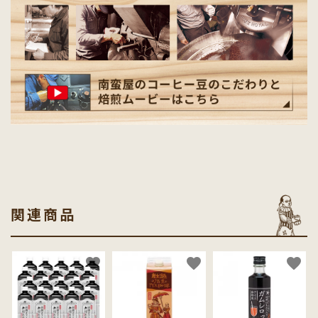
関連商品
favorite
favorite
favorite