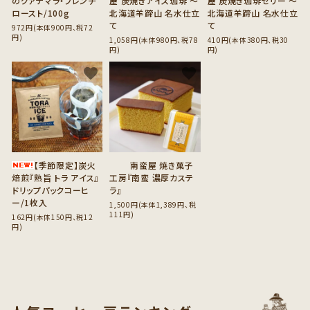
のグァテマラ・フレンチ
屋 炭焼きアイス珈琲 ～
屋 炭焼き珈琲ゼリー ～
ロースト/100g
北海道羊蹄山 名水仕立
北海道羊蹄山 名水仕立
て
て
972円(本体900円、税72
円)
1,058円(本体980円、税78
410円(本体380円、税30
円)
円)
favorite
favorite
【季節限定】炭火
南蛮屋 焼き菓子
焙煎『熟旨 トラ アイス』
工房『南蛮 濃厚カステ
ドリップパックコーヒ
ラ』
ー/1枚入
1,500円(本体1,389円、税
111円)
162円(本体150円、税12
円)