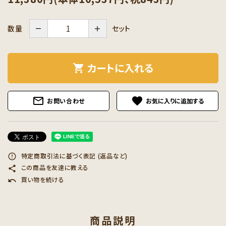
－
＋
セット
数量
カートに入れる
shopping_cart
mail_outline
favorite
お問い合わせ
特定商取引法に基づく表記 (返品など)
error_outline
この商品を友達に教える
share
買い物を続ける
undo
商品説明