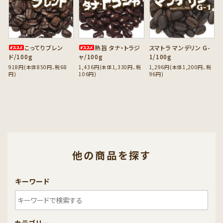
こってりブレン
熟旨 タナ・トラジ
スマトラ マンデリン G-
ド/100g
ャ/100g
1/100g
918円(本体850円、税68
1,436円(本体1,330円、税
1,296円(本体1,200円、税
円)
106円)
96円)
他の商品を探す
キーワード