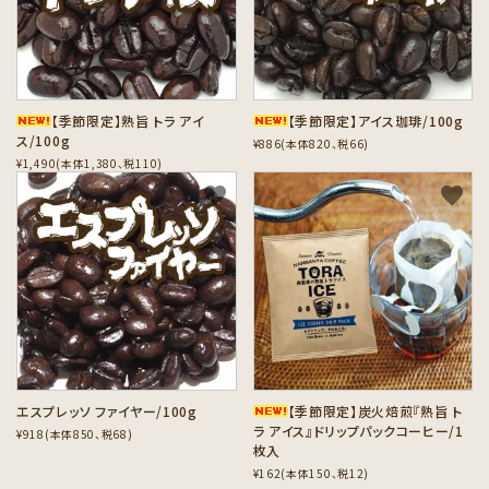
カテゴリーから探す
セット商品から探す
【季節限定】熟旨 トラ アイ
【季節限定】アイス珈琲/100g
ご利用ガイド
ス/100g
¥886(本体820、税66)
¥1,490(本体1,380、税110)
インフォメーション
favorite
favorite
エスプレッソ ファイヤー/100g
【季節限定】炭火焙煎『熟旨 ト
ラ アイス』ドリップパックコーヒー/1
¥918(本体850、税68)
枚入
¥162(本体150、税12)