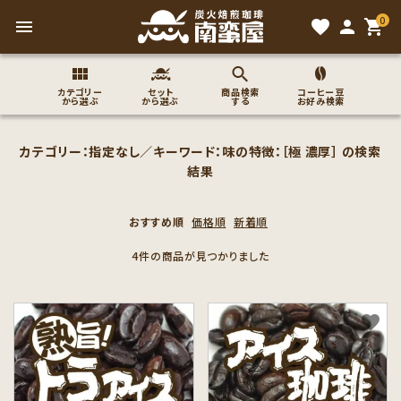
0
menu
favorite
person
shopping_cart
カテゴリー
セット
商品検索
コーヒー豆
から選ぶ
から選ぶ
する
お好み検索
search
カテゴリー：指定なし／キーワード：味の特徴：［極 濃厚］ の検索
結果
ACCOUNT MENU
おすすめ順
価格順
新着順
ようこそ ゲスト 様
4件の商品が見つかりました
meeting_room
person
ログイン
新規会員登録
favorite
favorite
コーヒー豆のこだわり
コーヒー豆お好み検索