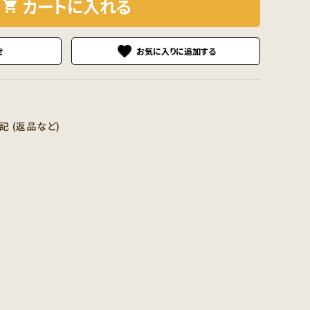
カートに入れる
shopping_cart
favorite
せ
 (返品など)