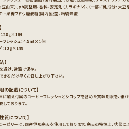
大豆由来）、ph調整剤、香料、安定剤（カラギナン）、（一部に乳成分・大豆
プ…果糖ブドウ糖液糖(国内製造)、精製蜂蜜
】
120g×1個
フレッシュ：4.5ml×1個
：12g×1個
法】
を避け、常温で保存。
できるだけ早くお召し上がり下さい。
限の記載について】
体に加え付属のコーヒーフレッシュとシロップを含めた賞味期限を、紙パ
載しております。
性質について】
ヒーゼリーは、国産伊那寒天を使用しております。寒天の特性上、状態に