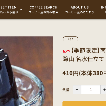
SET ITEM
COFFEE SEARCH
ABOUT US
IN
セットから選ぶ
コーヒー豆お好み検索
コーヒー豆のこだわり
ドリップパック・コーヒーバ
ッグ
8pt
コーヒー器具
【季節限定】
蹄山 名水仕立て
コーヒーギフト商品
410円(本体380
－
数量