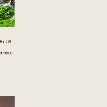
選」に選
はの弾力