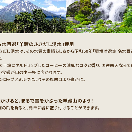
名水百選「羊蹄のふきだし湧水」使用
きだし湧水は、その水質の素晴らしさから昭和60年「環境省選定 名水百
た。
で丁寧にネルドリップしたコーヒーの濃厚なコクと香り、国産寒天ならで
い食感が口の中一杯に広がります。
シロップとミルクによりその風味はより豊かに。
かけると、まるで雪をかぶった羊蹄山のよう！
底の爪を折ると、簡単に器に盛り付けることができます。