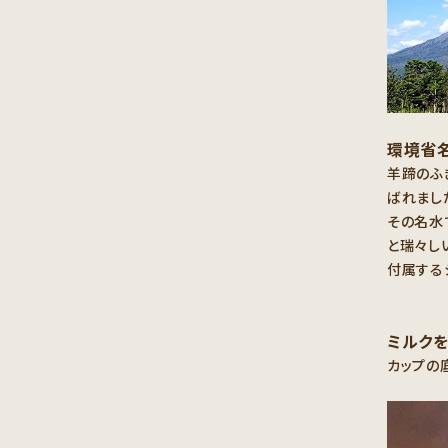
環境省
羊蹄のふ
ばれまし
その名水
と瑞々し
付属する
ミルクを
カップの