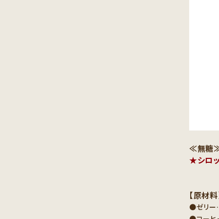
≪無糖≫
★シロッ
【原材料
●ゼリー
●コーヒ