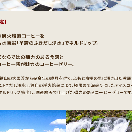
定］
の炭火焙煎コーヒーを
水百選「羊蹄のふきだし湧水」でネルドリップ。
天ならではの弾力のある食感と
コーヒー感が魅力のコーヒーゼリー。
蹄山の大雪渓から幾余年の歳月を得て、ふもと京極の里に湧き出た冷麗
のふきだし湧水」。独自の炭火焙煎により、極限まで深煎りにしたアイスコ
ネルドリップ抽出し、国産寒天で仕上げた弾力のあるコーヒーゼリーです