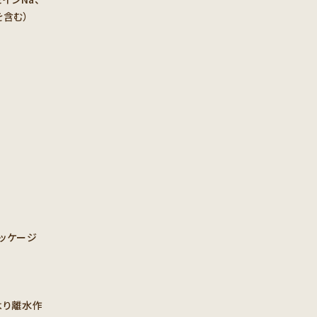
を含む）
ッケージ
より離水作