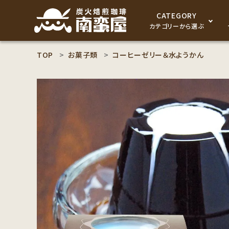
CATEGORY
カテゴリーから選ぶ
TOP
お菓子類
コーヒーゼリー＆水ようかん
search
コーヒー豆
ACCOUNT MENU
食品
ようこそ ゲスト 様
セット商品
meeting_room
person
ログイン
新規会員登録
コーヒー豆のこだわり
コーヒー豆お好み検索
カテゴリーから探す