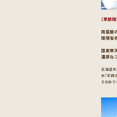
［季節限
南蛮屋
環境省名
国産寒
濃厚な
北海道羊
水「羊蹄
その水で