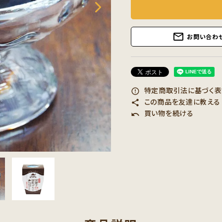
mail_outline
お問い合わ
特定商取引法に基づく表記
error_outline
この商品を友達に教える
share
買い物を続ける
undo