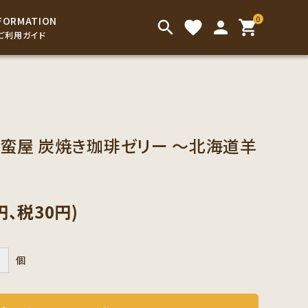
0
FORMATION
search
favorite
person
shopping_cart
ご利用ガイド
インスタントドリンク
アイスコーヒー
こだわり茶葉
お菓子
南蛮屋 炭焼き珈琲ゼリー ～北海道羊
お手渡し用の袋類
円、税30円)
＋
個