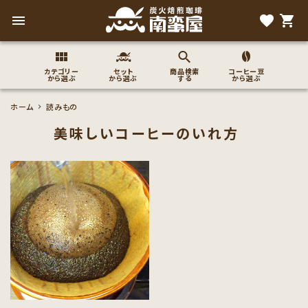
menu
favorite
shopping_cart
カテゴリー
セット
商品検索
コーヒー豆
から選ぶ
から選ぶ
する
から選ぶ
ホーム
読みもの
search
美味しいコーヒーのいれ方
コーヒー豆のこだわり
コーヒー豆お好み検索
カテゴリーから探す
セット商品から探す
ご利用ガイド