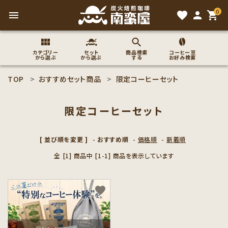
0
menu
favorite
person
shopping_cart
カテゴリー
セット
商品検索
コーヒー豆
から選ぶ
から選ぶ
する
お好み検索
TOP
おすすめセット商品
限定コーヒーセット
search
限定コーヒーセット
ACCOUNT MENU
ようこそ ゲスト 様
[ 並び順を変更 ]
-
おすすめ順
-
価格順
-
新着順
全 [1] 商品中 [1-1] 商品を表示しています
meeting_room
person
ログイン
新規会員登録
コーヒー豆のこだわり
favorite
コーヒー豆お好み検索