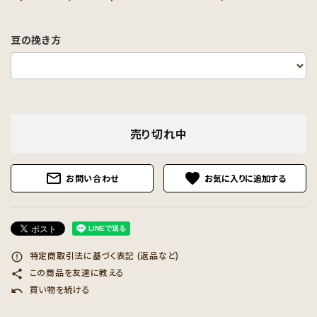
豆の挽き方
売り切れ中
mail_outline
favorite
お問い合わせ
特定商取引法に基づく表記 (返品など)
error_outline
この商品を友達に教える
share
買い物を続ける
undo