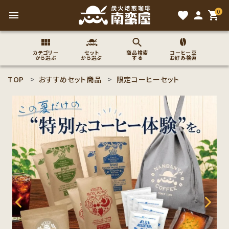
0
menu
favorite
person
shopping_cart
カテゴリー
セット
商品検索
コーヒー豆
から選ぶ
から選ぶ
する
お好み検索
TOP
おすすめセット商品
限定コーヒーセット
search
ACCOUNT MENU
ようこそ ゲスト 様
meeting_room
person
ログイン
新規会員登録
コーヒー豆のこだわり
コーヒー豆お好み検索