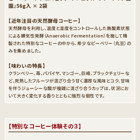
園』56g入 × 2袋
【近年注目の天然酵母コーヒー】
天然酵母を利用し、温度と湿度をコントロールした無酸素状態
による嫌気性発酵（Anaerobic Fermentation）を施して精
製された特別なコーヒーの中から、希少なピーベリー（丸豆）の
みを集めました。
【味わいの特長】
クランベリー、苺、パパイヤ、マンゴー、巨峰、ブラックチェリーな
ど、完熟したフルーツが混ざり合う甘く濃厚な風味とコク、甘味
を伴うジューシーな酸が複雑に混ざり合うカップは、状況にお
いて大きく変化する香りとともに強烈な個性です。
【特別なコーヒー体験その３】