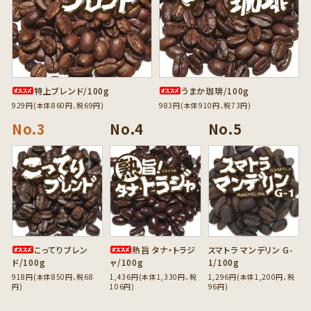
特上ブレンド/100g
うまか珈琲/100g
929円(本体860円、税69円)
983円(本体910円、税73円)
favorite
favorite
favorite
こってりブレン
熟旨 タナ・トラジ
スマトラ マンデリン G-
ド/100g
ャ/100g
1/100g
918円(本体850円、税68
1,436円(本体1,330円、税
1,296円(本体1,200円、税
円)
106円)
96円)