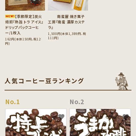
【季節限定】炭火
南蛮屋 焼き菓子
焙煎『熟旨 トラ アイス』
工房『南蛮 濃厚カステ
ドリップパックコーヒ
ラ』
ー/1枚入
1,500円(本体1,389円、税
111円)
162円(本体150円、税12
円)
人気コーヒー豆ランキング
favorite
favorite