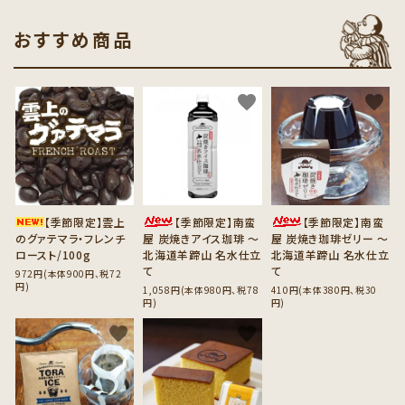
おすすめ商品
favorite
favorite
favorite
【季節限定】雲上
【季節限定】南蛮
【季節限定】南蛮
のグァテマラ・フレンチ
屋 炭焼きアイス珈琲 ～
屋 炭焼き珈琲ゼリー ～
ロースト/100g
北海道羊蹄山 名水仕立
北海道羊蹄山 名水仕立
て
て
972円(本体900円、税72
円)
1,058円(本体980円、税78
410円(本体380円、税30
円)
円)
favorite
favorite