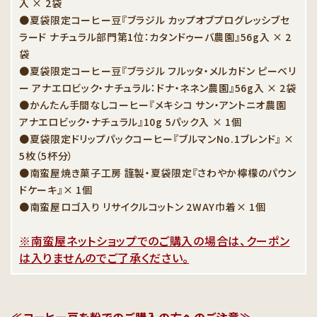
入 × 2袋
●夏袋限定コーヒー豆『ブラジル カップオブプログレッシブセ
ラード ナチュラル部門第1位：カタンドゥーバ農園』56g入 × 2
袋
●夏袋限定コーヒー豆『ブラジル フルッタ・メルカドン ピーベリ
ー アナエロビック・ナチュラル：ドナ・ネネン農園』56g入 × 2袋
●かんたん手間なしコーヒー『メキシコ サン・アントニオ農園
アナエロビック・ナチュラル』10g 5パック入 × 1個
●夏袋限定ドリップパックコーヒー『ブルマンNo.1ブレンド』 ×
5枚（5杯分）
●南蛮屋焼き菓子工房 謹製・夏袋限定『さわやか檸檬のパウン
ドケーキ』× 1個
●南蛮屋ロゴ入り リサイクルコットン 2WAY巾着× 1個
※南蛮屋ネットショップでのご購入の場合は、クーポン
は入りませんのでご了承ください。
≪コーヒー豆を粉でのご購入の方へのご注意≫