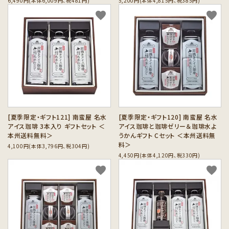
6,490円(本体6,009円、税481円)
5,200円(本体4,815円、税385円)
favorite
favorite
[夏季限定・ギフト121] 南蛮屋 名水
[夏季限定・ギフト120] 南蛮屋 名水
アイス珈琲 3本入り ギフトセット ＜
アイス珈琲と珈琲ゼリー＆珈琲水よ
本州送料無料＞
うかんギフト Cセット ＜本州送料無
料＞
4,100円(本体3,796円、税304円)
4,450円(本体4,120円、税330円)
favorite
favorite