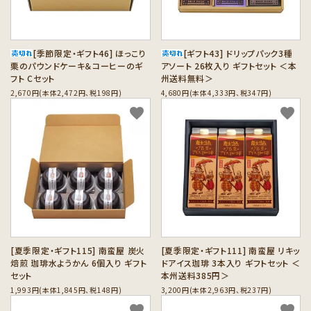
[季節限定・ギフト46] ほっこり
[ギフト43] ドリップパック3種
栗のパウンドケーキ＆コーヒーのギ
アソート 26枚入り ギフトセット ＜本
フト Cセット
州送料無料＞
2,670円(本体2,472円、税198円)
4,680円(本体4,333円、税347円)
favorite
favorite
[夏季限定・ギフト115] 南蛮屋 炭火
[夏季限定・ギフト111] 南蛮屋 リキッ
焙煎 珈琲水ようかん 6個入り ギフト
ドアイス珈琲 3本入り ギフトセット ＜
セット
本州送料385円＞
1,993円(本体1,845円、税148円)
3,200円(本体2,963円、税237円)
favorite
favorite