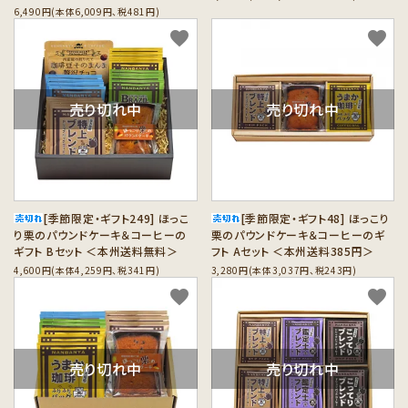
6,490円(本体6,009円、税481円)
favorite
favorite
売り切れ中
売り切れ中
[季節限定・ギフト249] ほっこ
[季節限定・ギフト48] ほっこり
り栗のパウンドケーキ＆コーヒーの
栗のパウンドケーキ＆コーヒーのギ
ギフト Bセット ＜本州送料無料＞
フト Aセット ＜本州送料385円＞
4,600円(本体4,259円、税341円)
3,280円(本体3,037円、税243円)
favorite
favorite
売り切れ中
売り切れ中