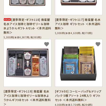
[夏季限定・ギフト118] 南蛮屋
[夏季限定・ギフト117] 南蛮屋 名水
名水アイス珈琲と珈琲ゼリー＆珈琲
アイス珈琲 ギフトセット ＜本州送料
水ようかんギフト Aセット ＜本州送料
無料＞
無料＞
5,000円(本体4,630円、税370円)
5,300円(本体4,907円、税393円)
favorite
favorite
[夏季限定・ギフト119] 南蛮屋 名水
[ギフト50] コーヒーバッグ＆ドリップ
アイス珈琲と珈琲ゼリー＆珈琲水よ
パック 5種アソート 24枚入り ギフト
うかんギフトBセット ＜本州送料無料
セット ＜本州送料無料＞
＞
4,000円(本体3,704円、税296円)