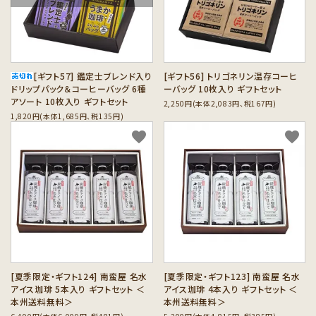
[ギフト57] 鑑定士ブレンド入り
[ギフト56] トリゴネリン温存コーヒ
ドリップパック＆コーヒーバッグ 6種
ーバッグ 10枚入り ギフトセット
アソート 10枚入り ギフトセット
2,250円(本体2,083円、税167円)
1,820円(本体1,685円、税135円)
favorite
favorite
[夏季限定・ギフト124] 南蛮屋 名水
[夏季限定・ギフト123] 南蛮屋 名水
アイス珈琲 5本入り ギフトセット ＜
アイス珈琲 4本入り ギフトセット ＜
本州送料無料＞
本州送料無料＞