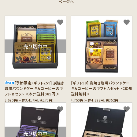
ページへ
カテゴリーから探す
セット商品から探す
favorite
favorite
ご利用ガイド
売り切れ中
インフォメーション
[季節限定・ギフト259] 炭焼き
[ギフト58] 炭焼き珈琲パウンドケー
珈琲パウンドケーキ＆コーヒーのギ
キ＆コーヒーのギフト Aセット ＜本州
フト Bセット ＜本州送料385円＞
送料無料＞
3,690円(本体3,417円、税273円)
4,750円(本体4,398円、税352円)
favorite
favorite
売り切れ中