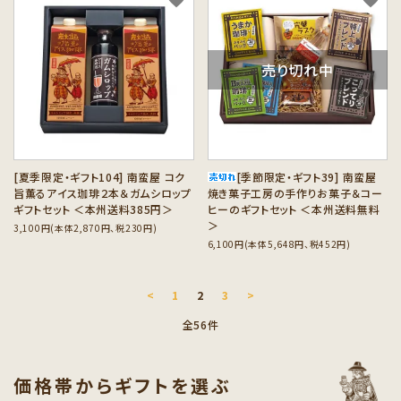
売り切れ中
[夏季限定・ギフト104] 南蛮屋 コク
[季節限定・ギフト39] 南蛮屋
旨薫るアイス珈琲２本＆ガムシロップ
焼き菓子工房の手作りお菓子＆コー
ギフトセット ＜本州送料385円＞
ヒーのギフトセット ＜本州送料無料
＞
3,100円(本体2,870円、税230円)
6,100円(本体5,648円、税452円)
<
1
2
3
>
全56件
価格帯からギフトを選ぶ