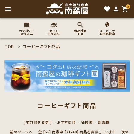
0
menu
favorite
person
shopping_cart
カテゴリー
セット
商品検索
コーヒー豆
から選ぶ
から選ぶ
する
お好み検索
TOP
コーヒーギフト商品
search
ACCOUNT MENU
ようこそ ゲスト 様
meeting_room
person
ログイン
新規会員登録
コーヒーギフト商品
コーヒー豆のこだわり
[ 並び順を変更 ]
-
おすすめ順
-
価格順
-
新着順
コーヒー豆お好み検索
前のページへ
全 [56] 商品中 [21-40] 商品を表示しています
次の