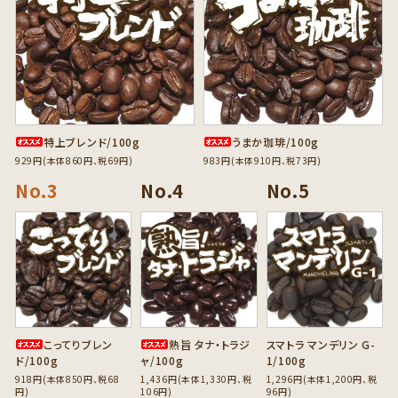
特上ブレンド/100g
うまか珈琲/100g
929円(本体860円、税69円)
983円(本体910円、税73円)
favorite
favorite
favorite
こってりブレン
熟旨 タナ・トラジ
スマトラ マンデリン G-
ド/100g
ャ/100g
1/100g
918円(本体850円、税68
1,436円(本体1,330円、税
1,296円(本体1,200円、税
円)
106円)
96円)