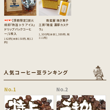
【季節限定】炭火
南蛮屋 焼き菓子
焙煎『熟旨 トラ アイス』
工房『南蛮 濃厚カステ
ドリップパックコーヒ
ラ』
ー/1枚入
1,500円(本体1,389円、税
111円)
162円(本体150円、税12
円)
人気コーヒー豆ランキング
favorite
favorite