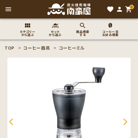
0
menu
favorite
person
shopping_cart
カテゴリー
セット
商品検索
コーヒー豆
から選ぶ
から選ぶ
する
お好み検索
TOP
コーヒー器具
コーヒーミル
search
ACCOUNT MENU
ようこそ ゲスト 様
meeting_room
person
ログイン
新規会員登録
コーヒー豆のこだわり
コーヒー豆お好み検索