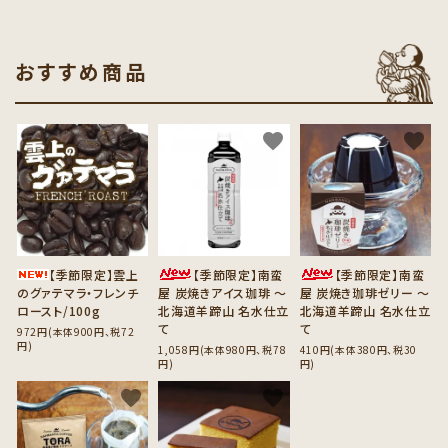
おすすめ商品
favorite
favorite
favorite
【季節限定】雲上
【季節限定】南蛮
【季節限定】南蛮
のグァテマラ・フレンチ
屋 炭焼きアイス珈琲 ～
屋 炭焼き珈琲ゼリー ～
ロースト/100g
北海道羊蹄山 名水仕立
北海道羊蹄山 名水仕立
て
て
972円(本体900円、税72
円)
1,058円(本体980円、税78
410円(本体380円、税30
円)
円)
favorite
favorite