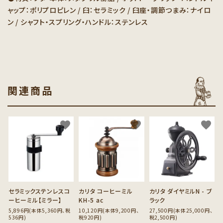
ャップ：ポリプロピレン / 臼：セラミック / 臼座・調節つまみ：ナイロ
ン / シャフト・スプリング・ハンドル：ステンレス
関連商品
favorite
favorite
favorite
セラミックステンレスコ
カリタ コーヒーミル
カリタ ダイヤミルN - ブ
ーヒーミル【ミラー】
KH-5 ac
ラック
5,896円(本体5,360円、税
10,120円(本体9,200円、
27,500円(本体25,000円、
536円)
税920円)
税2,500円)