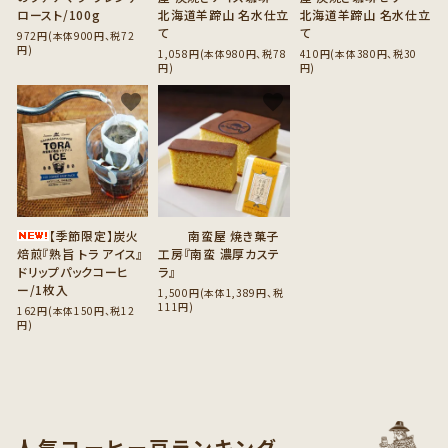
ロースト/100g
北海道羊蹄山 名水仕立
北海道羊蹄山 名水仕立
て
て
972円(本体900円、税72
円)
1,058円(本体980円、税78
410円(本体380円、税30
円)
円)
favorite
favorite
【季節限定】炭火
南蛮屋 焼き菓子
焙煎『熟旨 トラ アイス』
工房『南蛮 濃厚カステ
ドリップパックコーヒ
ラ』
ー/1枚入
1,500円(本体1,389円、税
111円)
162円(本体150円、税12
円)