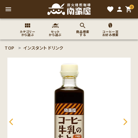
0
menu
favorite
person
shopping_cart
カテゴリー
セット
商品検索
コーヒー豆
から選ぶ
から選ぶ
する
お好み検索
TOP
インスタント ドリンク
search
ACCOUNT MENU
ようこそ ゲスト 様
meeting_room
person
ログイン
新規会員登録
コーヒー豆のこだわり
コーヒー豆お好み検索