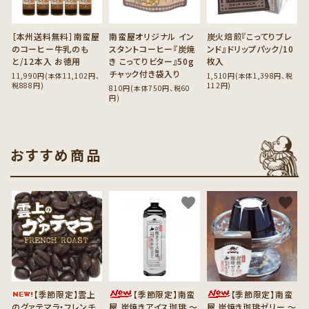
［本州送料無料］南蛮屋
南蛮屋オリジナル イン
炭火焙煎『こってりブレ
のコーヒー牛乳のも
スタントコーヒー『炭焼
ンド』ドリップパック/10
と/12本入 お徳用
き こってりビター』50g
枚入
チャック付き袋入り
11,990円(本体11,102円、
1,510円(本体1,398円、税
税888円)
112円)
810円(本体750円、税60
円)
おすすめ商品
favorite
favorite
favorite
【季節限定】雲上
【季節限定】南蛮
【季節限定】南蛮
のグァテマラ・フレンチ
屋 炭焼きアイス珈琲 ～
屋 炭焼き珈琲ゼリー ～