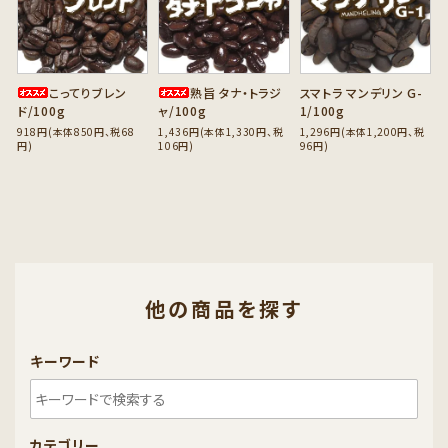
こってりブレン
熟旨 タナ・トラジ
スマトラ マンデリン G-
ド/100g
ャ/100g
1/100g
918円(本体850円、税68
1,436円(本体1,330円、税
1,296円(本体1,200円、税
円)
106円)
96円)
他の商品を探す
キーワード
カテゴリー