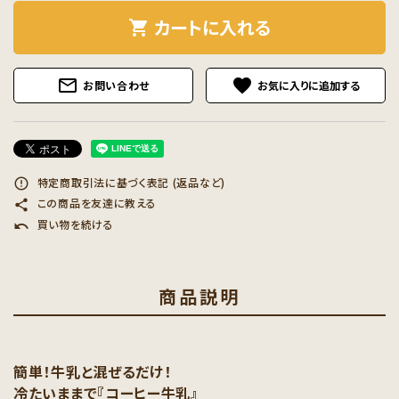
カートに入れる
shopping_cart
mail_outline
favorite
お問い合わせ
特定商取引法に基づく表記 (返品など)
error_outline
この商品を友達に教える
share
買い物を続ける
undo
商品説明
簡単！牛乳と混ぜるだけ！
冷たいままで『コーヒー牛乳』