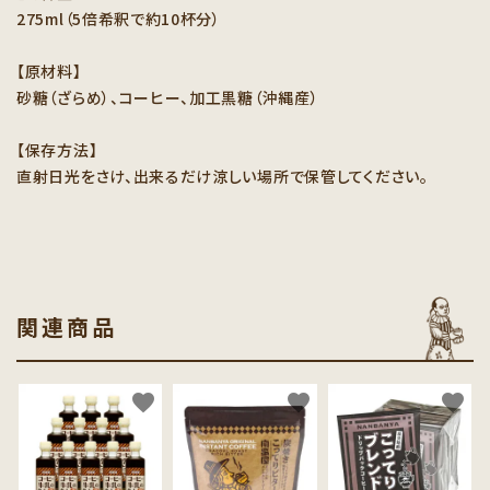
275ml（5倍希釈で約10杯分）
【原材料】
砂糖（ざらめ）、コーヒー、加工黒糖（沖縄産）
【保存方法】
直射日光をさけ、出来るだけ涼しい場所で保管してください。
関連商品
favorite
favorite
favorite