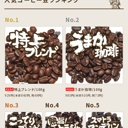
人気コーヒー豆ランキング
favorite
favorite
特上ブレンド/100g
うまか珈琲/100g
929円(本体860円、税69円)
983円(本体910円、税73円)
favorite
favorite
favorite