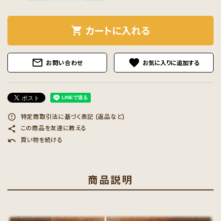
カートに入れる
shopping_cart
mail_outline
favorite
お問い合わせ
特定商取引法に基づく表記 (返品など)
error_outline
この商品を友達に教える
share
買い物を続ける
undo
商品説明