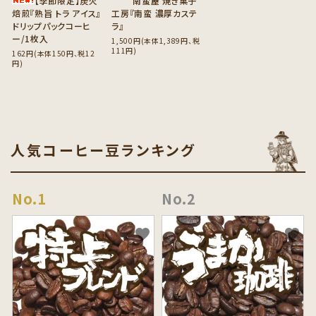
【季節限定】炭火
南蛮屋 焼き菓子
焙煎『熟旨 トラ アイス』
工房『南蛮 濃厚カステ
ドリップパックコーヒ
ラ』
ー/1枚入
1,500円(本体1,389円、税
111円)
162円(本体150円、税12
円)
人気コーヒー豆ランキング
favorite
favorite