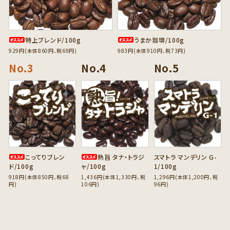
特上ブレンド/100g
うまか珈琲/100g
929円(本体860円、税69円)
983円(本体910円、税73円)
favorite
favorite
favorite
こってりブレン
熟旨 タナ・トラジ
スマトラ マンデリン G-
ド/100g
ャ/100g
1/100g
918円(本体850円、税68
1,436円(本体1,330円、税
1,296円(本体1,200円、税
円)
106円)
96円)