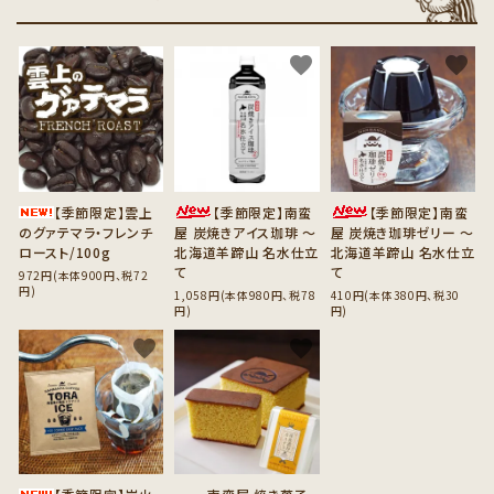
favorite
favorite
favorite
【季節限定】雲上
【季節限定】南蛮
【季節限定】南蛮
のグァテマラ・フレンチ
屋 炭焼きアイス珈琲 ～
屋 炭焼き珈琲ゼリー ～
ロースト/100g
北海道羊蹄山 名水仕立
北海道羊蹄山 名水仕立
て
て
972円(本体900円、税72
円)
1,058円(本体980円、税78
410円(本体380円、税30
円)
円)
favorite
favorite