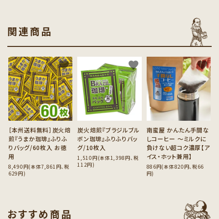
関連商品
favorite
favorite
favorite
［本州送料無料］炭火焙
炭火焙煎『ブラジルブル
南蛮屋 かんたん手間な
煎『うまか珈琲』ふりふ
ボン珈琲』ふりふりバッ
しコーヒー ～ミルクに
りバッグ/60枚入 お徳
グ/10枚入
負けない超コク濃厚【ア
用
イス・ホット兼用】
1,510円(本体1,398円、税
112円)
8,490円(本体7,861円、税
886円(本体820円、税66
629円)
円)
おすすめ商品