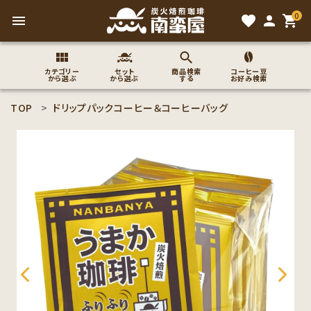
0
menu
favorite
person
shopping_cart
カテゴリー
セット
商品検索
コーヒー豆
から選ぶ
から選ぶ
する
お好み検索
TOP
ドリップパックコーヒー＆コーヒーバッグ
search
ACCOUNT MENU
ようこそ ゲスト 様
meeting_room
person
ログイン
新規会員登録
コーヒー豆のこだわり
コーヒー豆お好み検索