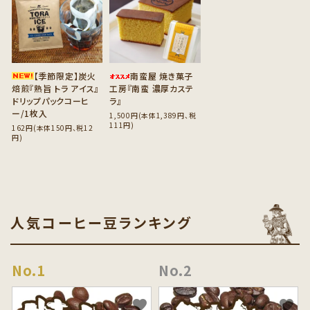
【季節限定】炭火
南蛮屋 焼き菓子
焙煎『熟旨 トラ アイス』
工房『南蛮 濃厚カステ
ドリップパックコーヒ
ラ』
ー/1枚入
1,500円(本体1,389円、税
111円)
162円(本体150円、税12
円)
人気コーヒー豆ランキング
favorite
favorite