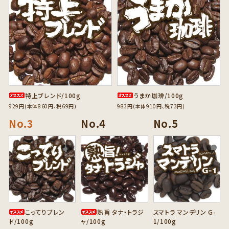
特上ブレンド/100g
うまか珈琲/100g
929円(本体860円、税69円)
983円(本体910円、税73円)
favorite
favorite
favorite
こってりブレン
熟旨 タナ・トラジ
スマトラ マンデリン G-
ド/100g
ャ/100g
1/100g