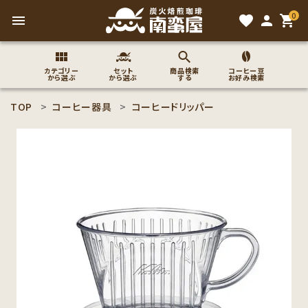
0
menu
favorite
person
shopping_cart
カテゴリー
セット
商品検索
コーヒー豆
から選ぶ
から選ぶ
する
お好み検索
TOP
コーヒー器具
コーヒードリッパー
search
ACCOUNT MENU
ようこそ ゲスト 様
meeting_room
person
ログイン
新規会員登録
コーヒー豆のこだわり
コーヒー豆お好み検索