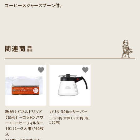
コーヒーメジャースプーン付。
関連商品
favorite
favorite
紙だけどネルドリップ
カリタ 300ccサーバー
【台形】 ～コットンパワ
1,320円(本体1,200円、税
ー・コーヒーフィルター
120円)
101（1～2人用）/60枚
入