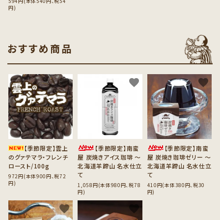
594円(本体540円、税54
円)
おすすめ商品
favorite
favorite
favorite
【季節限定】雲上
【季節限定】南蛮
【季節限定】南蛮
のグァテマラ・フレンチ
屋 炭焼きアイス珈琲 ～
屋 炭焼き珈琲ゼリー ～
ロースト/100g
北海道羊蹄山 名水仕立
北海道羊蹄山 名水仕立
て
て
972円(本体900円、税72
円)
1,058円(本体980円、税78
410円(本体380円、税30
円)
円)
favorite
favorite