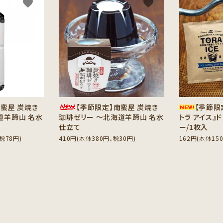
favorite
favorite
南蛮屋 炭焼き
【季節限定】南蛮屋 炭焼き
【季節限
道羊蹄山 名水
珈琲ゼリー ～北海道羊蹄山 名水
トラ アイス』
仕立て
ー/1枚入
税78円)
410円(本体380円、税30円)
162円(本体15