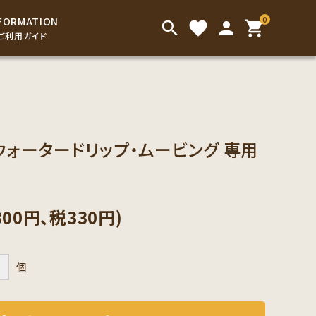
0
FORMATION
search
favorite
person
shopping_cart
ご利用ガイド
インスタントドリンク
アイスコーヒー
こだわり茶葉
お菓子
ウォータードリップ・ムービング 専用
お手渡し用の袋類
300円、税330円)
＋
個