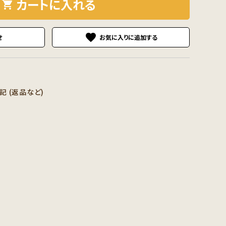
カートに入れる
shopping_cart
favorite
せ
 (返品など)