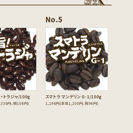
favorite
favorite
・トラジャ/100g
スマトラ マンデリン G-1/100g
,330円、税106円)
1,296円(本体1,200円、税96円)