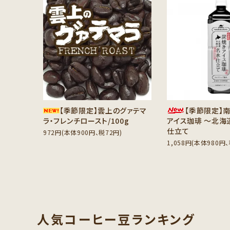
favorite
【季節限定】雲上のグァテマ
【季節限定】
ラ・フレンチロースト/100g
アイス珈琲 ～北海
仕立て
972円(本体900円、税72円)
1,058円(本体980円、
人気コーヒー豆ランキング