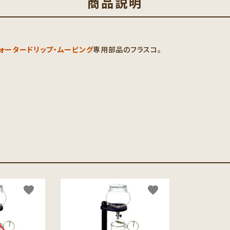
商品説明
ウォータードリップ・ムービング
専用部品のフラスコ。
favorite
favorite