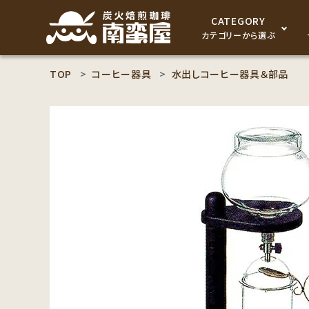
CATEGORY
カテゴリーから選ぶ
TOP
コーヒー器具
水出しコーヒー器具＆部品
search
コーヒー豆
ACCOUNT MENU
食品
ようこそ ゲスト 様
セット商品
meeting_room
person
ログイン
新規会員登録
コーヒー豆のこだわり
コーヒー豆お好み検索
カテゴリーから探す