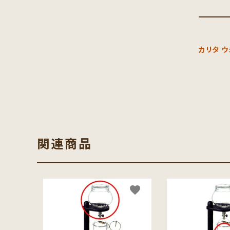
カリタ 
関連商品
favorite