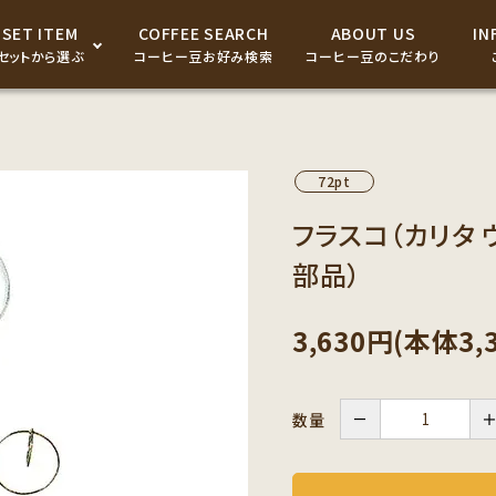
SET ITEM
COFFEE SEARCH
ABOUT US
IN
セットから選ぶ
コーヒー豆お好み検索
コーヒー豆のこだわり
ドリップパック・コーヒーバ
ッグ
72pt
コーヒー器具
フラスコ（カリタ 
部品）
コーヒーギフト商品
3,630円(本体3,
－
数量