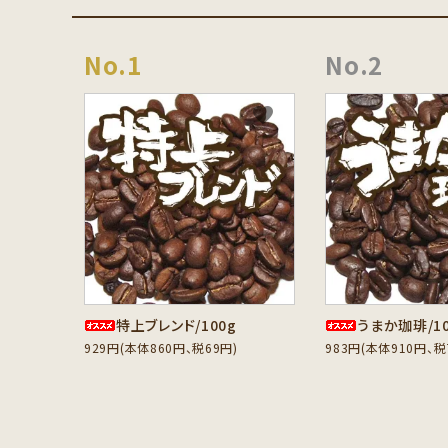
favorite
特上ブレンド/100g
うまか珈琲/10
929円(本体860円、税69円)
983円(本体910円、税