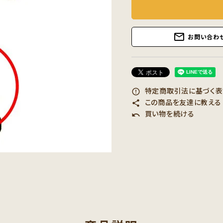
mail_outline
お問い合わ
特定商取引法に基づく表記
error_outline
この商品を友達に教える
share
買い物を続ける
undo