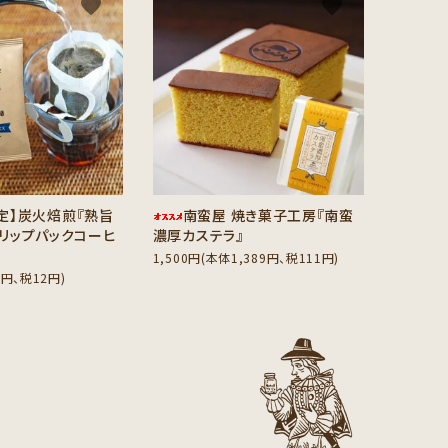
favorite
favorite
定】炭火焙煎『熟旨
南蛮屋 焼き菓子工房『南蛮
ドリップパックコーヒ
濃厚カステラ』
1,500円(本体1,389円、税111円)
0円、税12円)