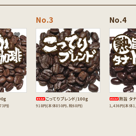
favorite
favorite
0g
こってりブレンド/100g
熟旨 タナ
73円)
918円(本体850円、税68円)
1,436円(本体1