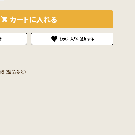
カートに入れる
shopping_cart
favorite
せ
 (返品など)