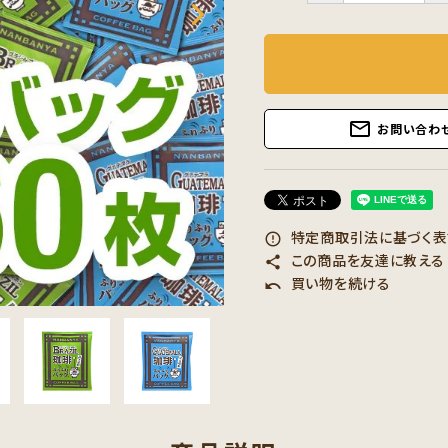
mail_outline
お問い合わ
特定商取引法に基づく表記
error_outline
この商品を友達に教える
share
買い物を続ける
undo