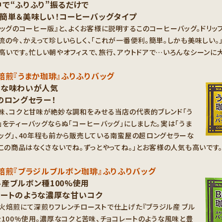
で“ふりふり”振るだけで
も簡単＆美味しい！コーヒーバッグタイプ
バッグのコーヒー版』と、よくお客様に説明するこのコーヒーバッグ。ドリッ
流の今、かえって珍しいらしく、「これが一番便利。簡単。しかも美味しい。
高いです。忙しい朝やオフィスで、旅行、アウトドアで…いろんなシーンに
焙煎『うまか珈琲』ふりふりバッグ
ドな味わいが人気
のロングセラー！
味、コクと甘味が絶妙な調和をみせる当店の代表的ブレンド「う
」をティーバッグならぬ「コーヒーバッグ」にしました。実は「うま
ッグ」、40年程も前から販売している南蛮屋の超ロングセラーな
「この商品はなくさないでね。ずっとやってね。」とお客様の人気も高いです
焙煎『ブラジルブルボン珈琲』ふりふりバッグ
産ブルボン種100%使用
レートのような濃厚な甘いコク
火焙煎にて深煎りフレンチローストで仕上げた『ブラジル産 ブル
を100%使用。濃厚なコクと苦味、チョコレートのような風味と豊