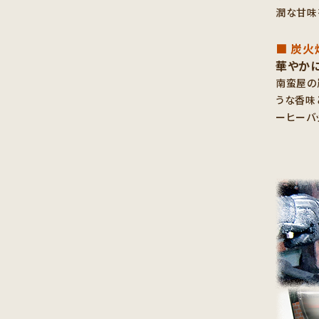
潤な甘味
■ 炭火
華やか
南蛮屋の
うな香味
ーヒーバ