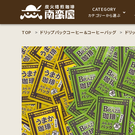
CATEGORY
カテゴリーから選ぶ
TOP
ドリップパックコーヒー＆コーヒーバッグ
ドリ
search
コーヒー豆
ACCOUNT MENU
食品
ようこそ ゲスト 様
セット商品
meeting_room
person
ログイン
新規会員登録
コーヒー豆のこだわり
コーヒー豆お好み検索
カテゴリーから探す