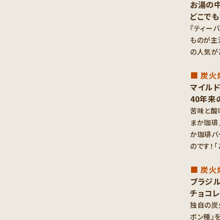
お湯の中
どこで
『ティー
ものが主
の人気が
■ 炭火
マイル
40年来
苦味と酸
まか珈琲
か珈琲バ
のです！
■ 炭火
ブラジル
チョコ
独自の炭
ボン種』