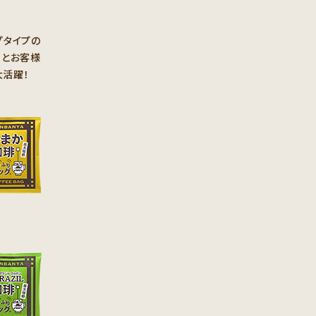
プタイプの
」とお客様
大活躍！
。