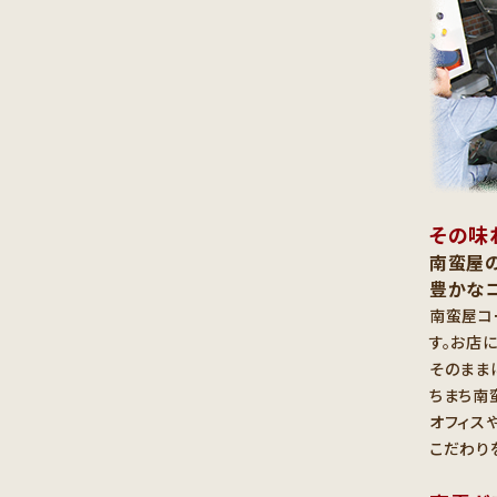
その味
南蛮屋
豊かな
南蛮屋コ
す。お店
そのまま
ちまち南
オフィス
こだわり