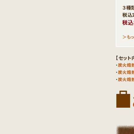
３種類
税込
税込
＞もっ
【セット
・
炭火焙煎
・
炭火焙
・
炭火焙煎