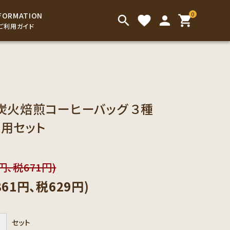
0
FORMATION
search
favorite
person
shopping_cart
ご利用ガイド
インスタントドリンク
アイスコーヒー
こだわり茶葉
お菓子
炭火焙煎コーヒーバッグ ３種
徳用セット
お手渡し用の袋類
9円、税671円)
861円、税629円)
＋
セット