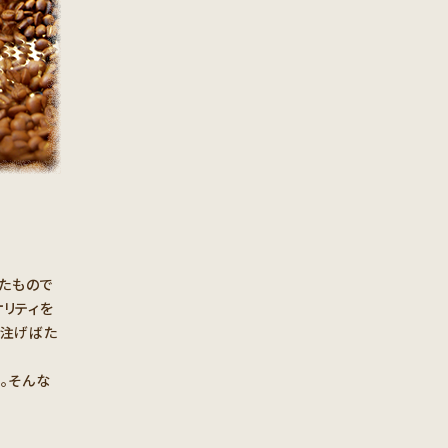
たもので
リティを
を注げばた
。そんな