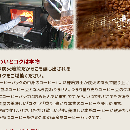
わいとコクは本物
の炭火焙煎だからこそ醸し出される
コクをご堪能ください。
ーヒーバッグの中身のコーヒーは、熟練焙煎士が炭火の直火で煎り上げ
に並ぶコーヒー豆となんら変わりません。つまり量り売りコーヒー豆のクオ
にコーヒーバッグに詰め込んでいます。ですから、いつでもどこでもお湯
蛮屋の美味しい「コク」と「香り」豊かな本物のコーヒーを楽しめます。
や家で忙しいとき、1杯だけ欲しい時も、美味しい本格コーヒーが飲みたい
を持つコーヒー好きのための南蛮屋コーヒーバッグです。