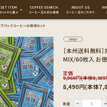
SET ITEM
COFFEE SEARCH
ABOUT US
IN
セットから選ぶ
コーヒー豆お好み検索
コーヒー豆のこだわり
ップパックコーヒーお徳用セット
ドリップパック・コーヒーバ
ッグ
169pt
コーヒー器具
［本州送料無料］
MIX/60枚入 お
コーヒーギフト商品
定価
9,060円(本体8,38
8,490円(本体7,
－
数量