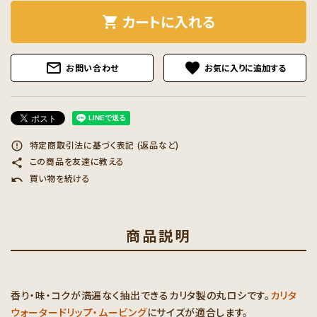
カートに入れる
shopping_cart
mail_outline
favorite
お問い合わせ
特定商取引法に基づく表記 (返品など)
error_outline
この商品を友達に教える
share
買い物を続ける
undo
商品説明
香り・味・コクが満遍なく抽出できるカリタ製の丸ロシです。
カリタ
ウォータードリップ・ムービング
にサイズが適合します。