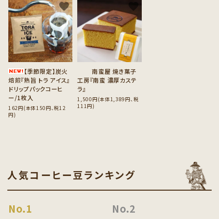
favorite
favorite
【季節限定】炭火
南蛮屋 焼き菓子
焙煎『熟旨 トラ アイス』
工房『南蛮 濃厚カステ
ドリップパックコーヒ
ラ』
ー/1枚入
1,500円(本体1,389円、税
111円)
162円(本体150円、税12
円)
人気コーヒー豆ランキング