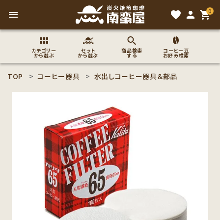
0
menu
favorite
person
shopping_cart
カテゴリー
セット
商品検索
コーヒー豆
から選ぶ
から選ぶ
する
お好み検索
TOP
コーヒー器具
水出しコーヒー器具＆部品
search
ACCOUNT MENU
ようこそ ゲスト 様
meeting_room
person
ログイン
新規会員登録
コーヒー豆のこだわり
コーヒー豆お好み検索