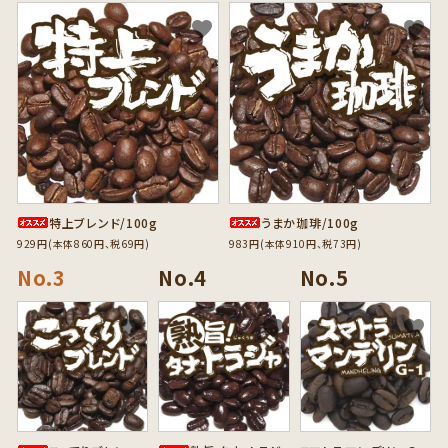
favorite
favorite
特上ブレンド/100g
うまか珈琲/100g
929円(本体860円、税69円)
983円(本体910円、税73円)
favorite
favorite
favorite