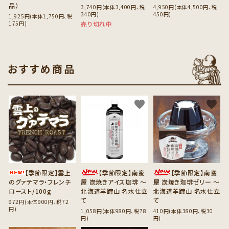
品）
3,740円(本体3,400円、税
4,950円(本体4,500円、税
340円)
450円)
1,925円(本体1,750円、税
175円)
売り切れ中
おすすめ商品
favorite
favorite
favorite
【季節限定】雲上
【季節限定】南蛮
【季節限定】南蛮
のグァテマラ・フレンチ
屋 炭焼きアイス珈琲 ～
屋 炭焼き珈琲ゼリー ～
ロースト/100g
北海道羊蹄山 名水仕立
北海道羊蹄山 名水仕立
て
て
972円(本体900円、税72
円)
1,058円(本体980円、税78
410円(本体380円、税30
円)
円)