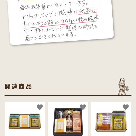
関連商品
favorite
favorite
favorite