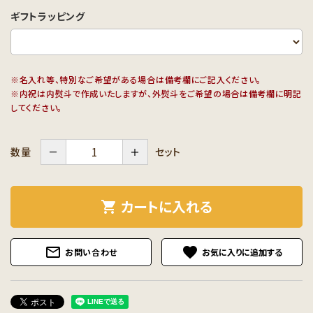
ギフトラッピング
※名入れ等、特別なご希望がある場合は備考欄にご記入ください。
※内祝は内熨斗で作成いたしますが、外熨斗をご希望の場合は備考欄に明記
してください。
－
＋
セット
数量
カートに入れる
shopping_cart
mail_outline
favorite
お問い合わせ