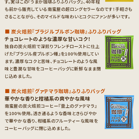
す。実はこの『うまか珈琲ふりふりバッグ』、40年程
も前から販売している南蛮屋の超ロングセラーなのです！手軽さも
さることながら、そのマイルドな味わいとコクにファンが多いです。
■ 炭火焙煎『ブラジルブルボン珈琲』ふりふりバッグ
チョコレートのような濃厚な甘いコク！
独自の炭火焙煎で深煎りフレンチローストに仕上
げた『ブラジル産ブルボン種』を100％使用してい
ます。濃厚なコクと苦味、チョコレートのような風
味と豊潤な甘味をコーヒーバッグに新鮮なまま閉
じ込めました。
■ 炭火焙煎『グァテマラ珈琲』ふりふりバッグ
華やかな香りと柑橘系の爽やかな風味
南蛮屋の炭火焙煎コーヒー『雲上のグァテマラ』
を100%使用。透き通るような香味ときらびやか
で華やかな香り、柑橘系のフルーティーな風味を
コーヒーバッグに閉じ込めました。