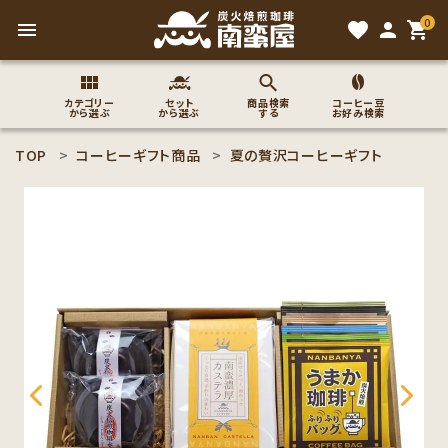
0
menu
favorite
person
shopping_cart
カテゴリー
セット
商品検索
コーヒー豆
から選ぶ
から選ぶ
する
お好み検索
TOP
コーヒーギフト商品
夏の贅沢コーヒーギフト
search
ACCOUNT MENU
ようこそ ゲスト 様
meeting_room
person
ログイン
新規会員登録
コーヒー豆のこだわり
コーヒー豆お好み検索