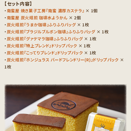
【セット内容】
・
南蛮屋 焼き菓子工房『南蛮 濃厚カステラ』
× 1個
・
南蛮屋 炭火焙煎 珈琲水ようかん
× 2個
・
炭火焙煎『うまか珈琲』ふりふりバッグ
× 1枚
・
炭火焙煎『ブラジルブルボン珈琲』ふりふりバッグ
× 1枚
・
炭火焙煎『グァテマラ珈琲』ふりふりバッグ
× 1枚
・
炭火焙煎『特上ブレンド』ドリップパック
× 1枚
・
炭火焙煎『こってりブレンド』ドリップパック
× 1枚
・
炭火焙煎『ホンジュラス バードフレンドリー(R)』ドリップパック
×
1枚