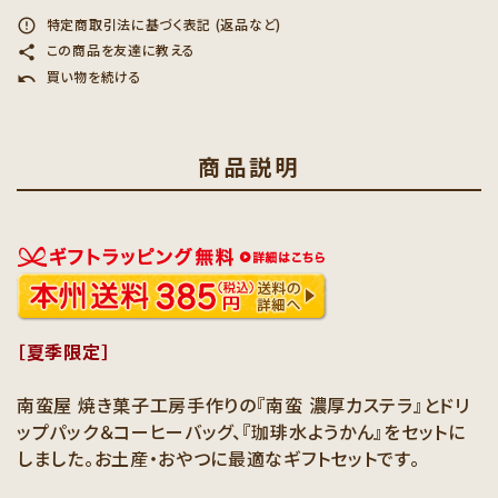
特定商取引法に基づく表記 (返品など)
error_outline
この商品を友達に教える
share
買い物を続ける
undo
商品説明
［夏季限定］
南蛮屋 焼き菓子工房手作りの『南蛮 濃厚カステラ』とドリ
ップパック＆コーヒーバッグ、『珈琲水ようかん』をセットに
しました。お土産・おやつに最適なギフトセットです。