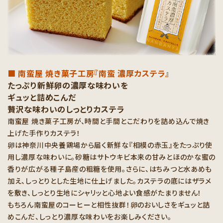
■ 南蛮屋 焼き菓子工房『南蛮 濃厚カステラ』
たっぷり新鮮卵の濃厚な味わいを
ギュッと詰めこんだ
贅沢な味わいのしっとりカステラ
南蛮屋 焼き菓子工房が、時間と手間とこだわりを詰め込んで焼き
上げた手作りカステラ！
卵は神奈川中央養鶏場から届く新鮮な『相模の赤玉』をたっぷり使
用し濃厚な味わいに。砂糖はサトウキビ本来の甘みとほのかな蜜の
香りが広がる種子島産の粗糖を使用。さらに、はちみつと水あめも
加え、しっとりとした生地に仕上げました。カステラの底にはザラメ
を敷き、しっとり生地にシャリッと心地よい食感がたまりません！
もちろん南蛮屋のコーヒーと相性抜群！卵のおいしさをギュッと詰
めこんだ、しっとり濃厚な味わいをお楽しみください。