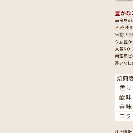
豊かな
南蛮屋の
ド
』を使
当初、「
う
ク」。豊
人気NO.
南蛮屋ビ
違いなし
味の特徴