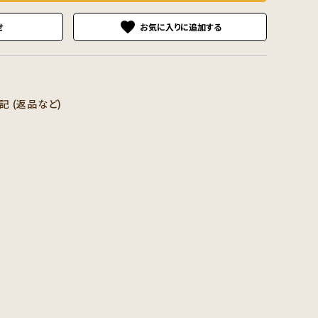
favorite
せ
 (返品など)