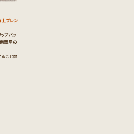
特上ブレン
リップパッ
南蛮屋の
すること間