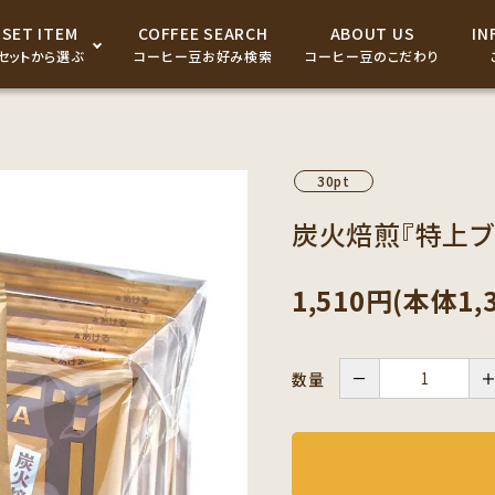
SET ITEM
COFFEE SEARCH
ABOUT US
IN
セットから選ぶ
コーヒー豆お好み検索
コーヒー豆のこだわり
ドリップパック・コーヒーバ
ッグ
30pt
コーヒー器具
炭火焙煎『特上ブ
コーヒーギフト商品
1,510円(本体1,
－
数量