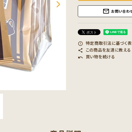
mail_outline
お問い合わ
特定商取引法に基づく表記
error_outline
この商品を友達に教える
share
買い物を続ける
undo