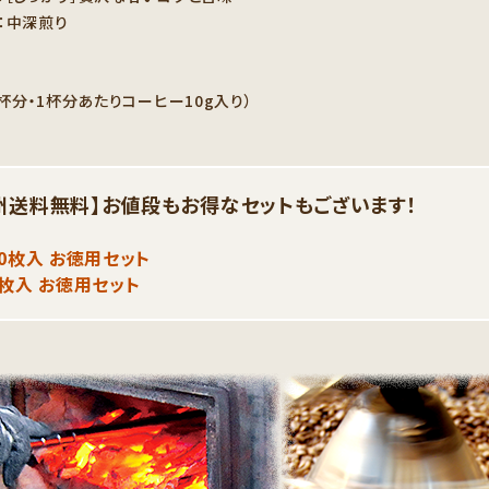
：中深煎り
0杯分・1杯分あたりコーヒー10g入り）
州送料無料】
お値段もお得なセットもございます！
00枚入 お徳用セット
0枚入 お徳用セット