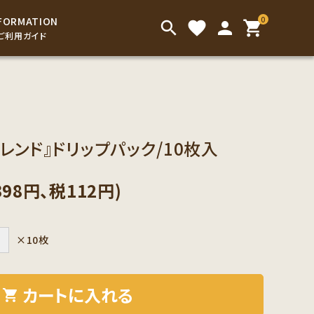
0
FORMATION
search
favorite
person
shopping_cart
ご利用ガイド
インスタントドリンク
アイスコーヒー
こだわり茶葉
お菓子
レンド』ドリップパック/10枚入
お手渡し用の袋類
398円、税112円)
＋
×10枚
カートに入れる
shopping_cart