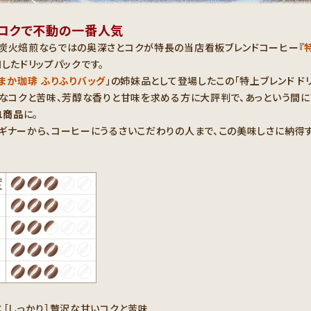
コクで不動の一番人気
炭火焙煎ならではの奥深さとコクが特長の当店看板ブレンドコーヒー『
用したドリップパックです。
まか珈琲 ふりふりバッグ
」の姉妹品として登場したこの「特上ブレンド ド
かなコクと苦味、芳醇な香りと甘味を求める方に大評判で、あっという間に
1商品
に。
ギナーから、コーヒーにうるさいこだわりの人まで、この美味しさに納得
！
：［しっかり］贅沢な甘いコクと苦味