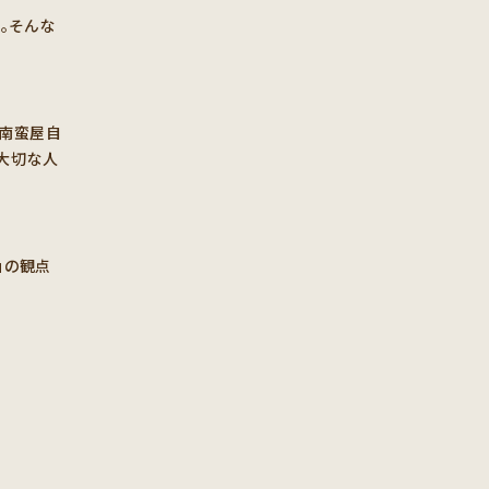
。そんな
り南蛮屋自
大切な人
」の観点