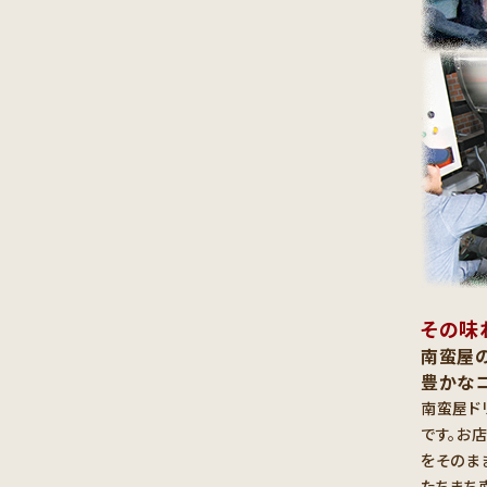
その味
南蛮屋
豊かな
南蛮屋ド
です。お
をそのま
たちまち