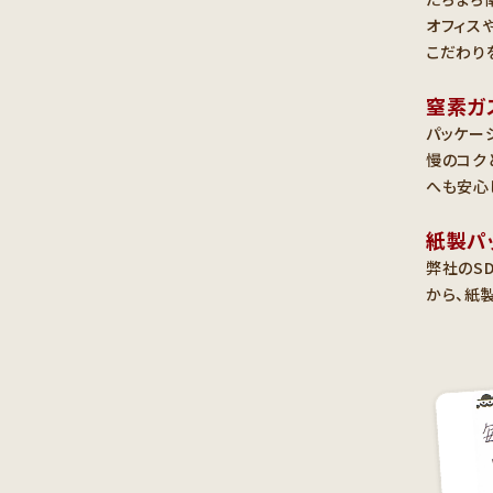
オフィス
こだわり
窒素ガ
パッケー
慢のコク
へも安心
紙製パ
弊社のS
から、紙