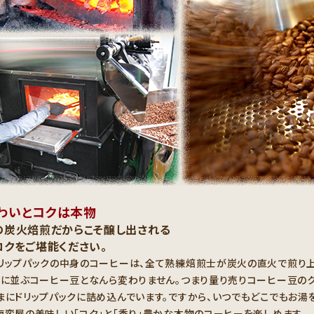
わいとコクは本物
の炭火焙煎だからこそ醸し出される
コクをご堪能ください。
リップパックの中身のコーヒーは、全て熟練焙煎士が炭火の直火で煎り
店に並ぶコーヒー豆となんら変わりません。つまり量り売りコーヒー豆のク
まにドリップパックに詰め込んでいます。ですから、いつでもどこでもお湯
南蛮屋の美味しい「コク」と「香り」豊かな本物のコーヒーを楽しめます。