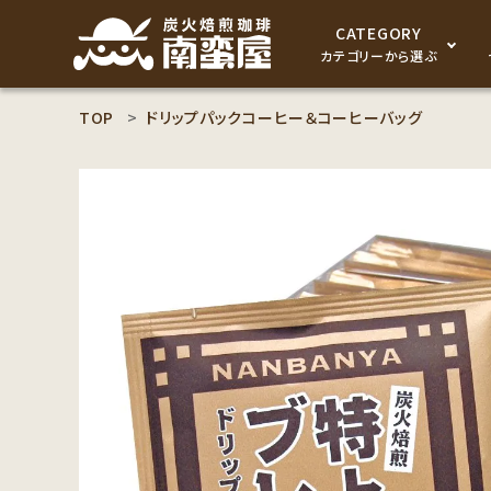
CATEGORY
カテゴリーから選ぶ
TOP
ドリップパックコーヒー＆コーヒーバッグ
search
コーヒー豆
ACCOUNT MENU
食品
ようこそ ゲスト 様
セット商品
meeting_room
person
ログイン
新規会員登録
コーヒー豆のこだわり
コーヒー豆お好み検索
カテゴリーから探す