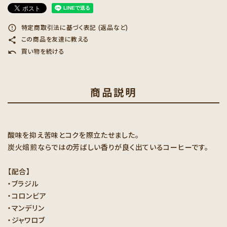
特定商取引法に基づく表記 (返品など)
error_outline
この商品を友達に教える
share
買い物を続ける
undo
商品説明
酸味を抑え苦味とコクを際立たせました。
炭火焙煎ならではの芳ばしい香りが良く出ているコーヒーです。
【配合】
・ブラジル
・コロンビア
・マンデリン
・ジャワロブ