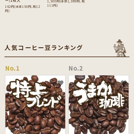
ー/1枚入
1,500円(本体1,389円、税
111円)
162円(本体150円、税12
円)
人気コーヒー豆ランキング
favorite
favorite