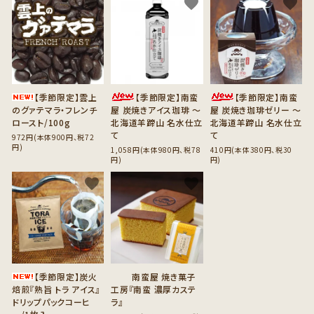
favorite
favorite
favorite
【季節限定】雲上
【季節限定】南蛮
【季節限定】南蛮
のグァテマラ・フレンチ
屋 炭焼きアイス珈琲 ～
屋 炭焼き珈琲ゼリー ～
ロースト/100g
北海道羊蹄山 名水仕立
北海道羊蹄山 名水仕立
て
て
972円(本体900円、税72
円)
1,058円(本体980円、税78
410円(本体380円、税30
円)
円)
favorite
favorite
【季節限定】炭火
南蛮屋 焼き菓子
焙煎『熟旨 トラ アイス』
工房『南蛮 濃厚カステ
ドリップパックコーヒ
ラ』