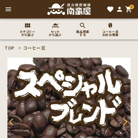
0
menu
favorite
person
shopping_cart
カテゴリー
セット
商品検索
コーヒー豆
から選ぶ
から選ぶ
する
お好み検索
TOP
コーヒー豆
search
ACCOUNT MENU
ようこそ ゲスト 様
meeting_room
person
ログイン
新規会員登録
コーヒー豆のこだわり
コーヒー豆お好み検索