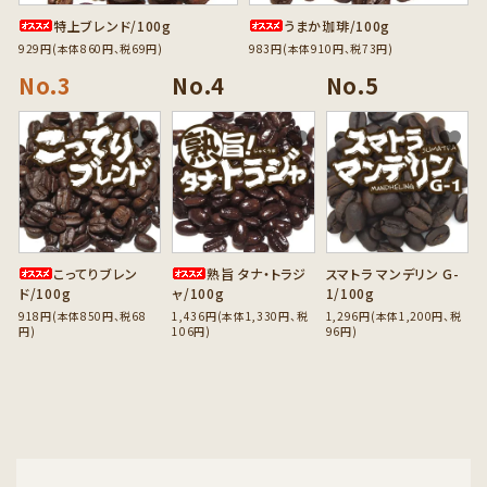
特上ブレンド/100g
うまか珈琲/100g
929円(本体860円、税69円)
983円(本体910円、税73円)
favorite
favorite
favorite
こってりブレン
熟旨 タナ・トラジ
スマトラ マンデリン G-
ド/100g
ャ/100g
1/100g
918円(本体850円、税68
1,436円(本体1,330円、税
1,296円(本体1,200円、税
円)
106円)
96円)