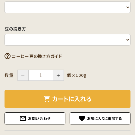
豆の挽き方
コーヒー豆の挽き方ガイド
－
＋
個×100g
数量
カートに入れる
shopping_cart
mail_outline
favorite
お問い合わせ