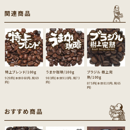
関連商品
favorite
favorite
favorite
特上ブレンド/100g
うまか珈琲/100g
ブラジル 樹上完
熟/100g
929円(本体860円、税69
983円(本体910円、税73
円)
円)
875円(本体810円、税65
円)
おすすめ商品