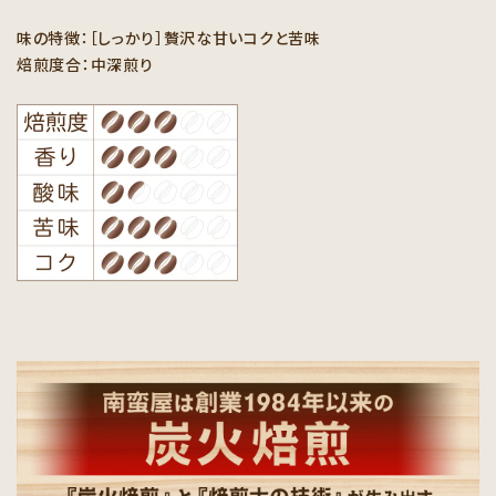
味の特徴：［しっかり］贅沢な甘いコクと苦味
焙煎度合：中深煎り