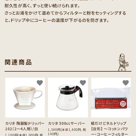
耐久性が高く、ずっと使い続けられます。
さっとお湯をかけて温めてからフィルターと粉をセッティングする
と、ドリップ中にコーヒーの温度が下がるのを防ぎます。
関連商品
favorite
favorite
favorite
カリタ 陶器製ドリッパー
カリタ 500ccサーバー
紙だけどネルドリップ
102（2～4人用）/白
【台形】 ～コットンパワ
1,540円(本体1,400円、税
140円)
ー・コーヒーフィルター
1,100円(本体1,000円、税