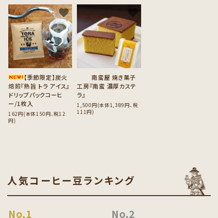
favorite
favorite
【季節限定】炭火
南蛮屋 焼き菓子
焙煎『熟旨 トラ アイス』
工房『南蛮 濃厚カステ
ドリップパックコーヒ
ラ』
ー/1枚入
1,500円(本体1,389円、税
111円)
162円(本体150円、税12
円)
人気コーヒー豆ランキング