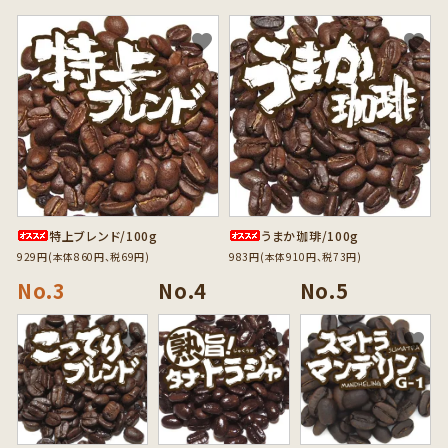
favorite
favorite
特上ブレンド/100g
うまか珈琲/100g
929円(本体860円、税69円)
983円(本体910円、税73円)
favorite
favorite
favorite