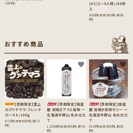
100円)
102（2～4人用）/60枚
入
638円(本体580円、税58
円)
おすすめ商品
favorite
favorite
favorite
【季節限定】雲上
【季節限定】南蛮
【季節限定】南蛮
のグァテマラ・フレンチ
屋 炭焼きアイス珈琲 ～
屋 炭焼き珈琲ゼリー ～
ロースト/100g
北海道羊蹄山 名水仕立
北海道羊蹄山 名水仕立
て
て
972円(本体900円、税72
円)
1,058円(本体980円、税78
410円(本体380円、税30
円)
円)