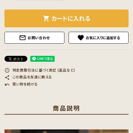
カートに入れる
shopping_cart
mail_outline
favorite
お問い合わせ
特定商取引法に基づく表記 (返品など)
error_outline
この商品を友達に教える
share
買い物を続ける
undo
商品説明