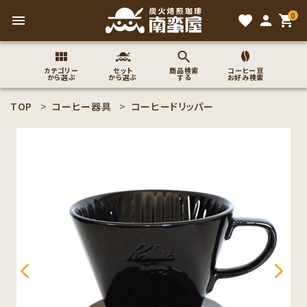
0
menu
favorite
person
shopping_cart
カテゴリー
セット
商品検索
コーヒー豆
から選ぶ
から選ぶ
する
お好み検索
TOP
コーヒー器具
コーヒードリッパー
search
ACCOUNT MENU
ようこそ ゲスト 様
meeting_room
person
ログイン
新規会員登録
コーヒー豆のこだわり
コーヒー豆お好み検索