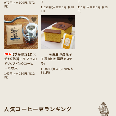
て
て
972円(本体900円、税72
円)
1,058円(本体980円、税78
410円(本体380円、税30
円)
円)
favorite
favorite
【季節限定】炭火
南蛮屋 焼き菓子
焙煎『熟旨 トラ アイス』
工房『南蛮 濃厚カステ
ドリップパックコーヒ
ラ』
ー/1枚入
1,500円(本体1,389円、税
111円)
162円(本体150円、税12
円)
人気コーヒー豆ランキング