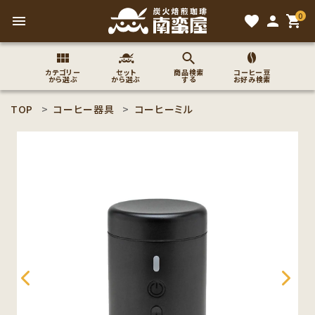
0
menu
favorite
person
shopping_cart
カテゴリー
セット
商品検索
コーヒー豆
から選ぶ
から選ぶ
する
お好み検索
TOP
コーヒー器具
コーヒーミル
search
ACCOUNT MENU
ようこそ ゲスト 様
meeting_room
person
ログイン
新規会員登録
コーヒー豆のこだわり
コーヒー豆お好み検索