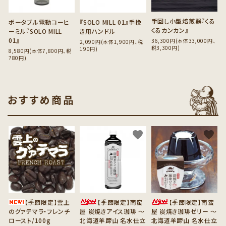
手回し小型焙煎器『くる
ポータブル電動コーヒ
『SOLO MILL 01』手挽
くるカンカン』
ーミル『SOLO MILL
き用ハンドル
01』
36,300円(本体33,000円、
2,090円(本体1,900円、税
税3,300円)
190円)
8,580円(本体7,800円、税
780円)
おすすめ商品
favorite
favorite
favorite
【季節限定】雲上
【季節限定】南蛮
【季節限定】南蛮
のグァテマラ・フレンチ
屋 炭焼きアイス珈琲 ～
屋 炭焼き珈琲ゼリー ～
ロースト/100g
北海道羊蹄山 名水仕立
北海道羊蹄山 名水仕立