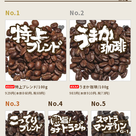
favorite
favorite
特上ブレンド/100g
うまか珈琲/100g
929円(本体860円、税69円)
983円(本体910円、税73円)
favorite
favorite
favorite