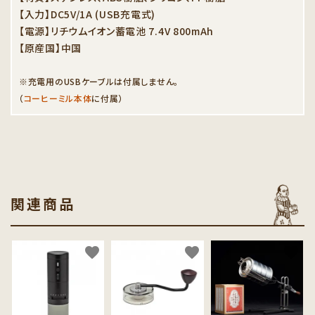
【入力】DC5V/1A (USB充電式)
【電源】リチウムイオン蓄電池 7.4V 800mAh
【原産国】中国
※充電用のUSBケーブルは付属しません。
（
コーヒーミル本体
に付属）
関連商品
favorite
favorite
favorite