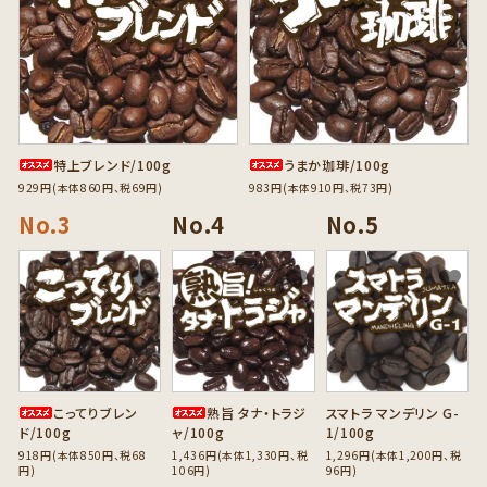
特上ブレンド/100g
うまか珈琲/100g
929円(本体860円、税69円)
983円(本体910円、税73円)
favorite
favorite
favorite
こってりブレン
熟旨 タナ・トラジ
スマトラ マンデリン G-
ド/100g
ャ/100g
1/100g
918円(本体850円、税68
1,436円(本体1,330円、税
1,296円(本体1,200円、税
円)
106円)
96円)