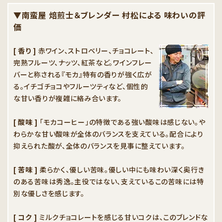
▼南蛮屋 焙煎士＆ブレンダー 村松による 味わいの評
価
[ 香り ]
赤ワイン、ストロベリー、チョコレート、
完熟フルーツ、ナッツ、紅茶など。ワインフレー
バーと称される『モカ』特有の香りが強く広が
る。イチゴチョコやフルーツティなど、個性的
な甘い香りが複雑に絡み合います。
[ 酸味 ]
「モカコーヒー」の特徴である強い酸味は感じない。や
わらかな甘い酸味が全体のバランスを支えている。配合により
抑えられた酸が、全体のバランスを見事に整えています。
[ 苦味 ]
柔らかく、優しい苦味。優しい中にも味わい深く奥行き
のある苦味は秀逸。主役ではない、支えているこの苦味には特
別な優しさを感じます。
[ コク ]
ミルクチョコレートを感じる甘いコクは、このブレンドな