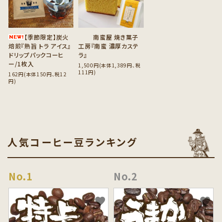
【季節限定】炭火
南蛮屋 焼き菓子
焙煎『熟旨 トラ アイス』
工房『南蛮 濃厚カステ
ドリップパックコーヒ
ラ』
ー/1枚入
1,500円(本体1,389円、税
111円)
162円(本体150円、税12
円)
人気コーヒー豆ランキング
favorite
favorite