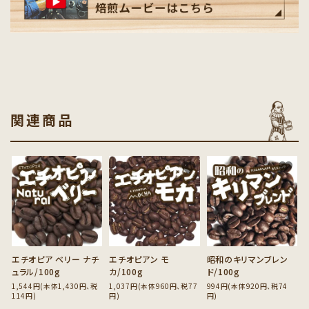
関連商品
favorite
favorite
favorite
エチオピア ベリー ナチ
エチオピアン モ
昭和のキリマンブレン
ュラル/100g
カ/100g
ド/100g
1,544円(本体1,430円、税
1,037円(本体960円、税77
994円(本体920円、税74
114円)
円)
円)