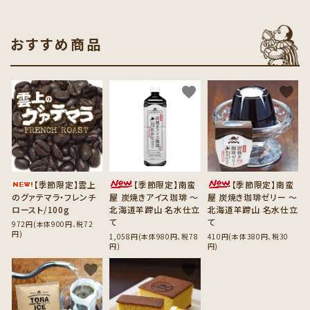
おすすめ商品
favorite
favorite
favorite
【季節限定】雲上
【季節限定】南蛮
【季節限定】南蛮
のグァテマラ・フレンチ
屋 炭焼きアイス珈琲 ～
屋 炭焼き珈琲ゼリー ～
ロースト/100g
北海道羊蹄山 名水仕立
北海道羊蹄山 名水仕立
て
て
972円(本体900円、税72
円)
1,058円(本体980円、税78
410円(本体380円、税30
円)
円)
favorite
favorite