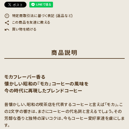
特定商取引法に基づく表記 (返品など)
error_outline
この商品を友達に教える
share
買い物を続ける
undo
商品説明
モカフレーバー香る
懐かしい昭和の『モカ』コーヒーの風味を
今の時代に再現したブレンドコーヒー
昔懐かしい、昭和の喫茶店を代表するコーヒーと言えば「モカ」。こ
の2文字の響きは、まさにコーヒーの代名詞と言えるでしょう。その
芳醇な香りと独特の深いコクは、今もコーヒー愛好家達を虜にしま
す。