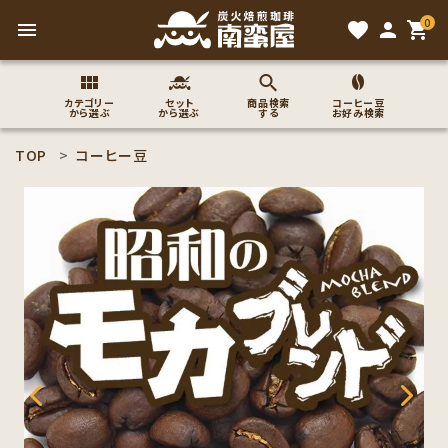
0
menu
favorite
person
shopping_cart
カテゴリー
セット
商品検索
コーヒー豆
から選ぶ
から選ぶ
する
お好み検索
TOP
コーヒー豆
search
ACCOUNT MENU
ようこそ ゲスト 様
meeting_room
person
ログイン
新規会員登録
コーヒー豆のこだわり
コーヒー豆お好み検索