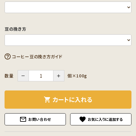
豆の挽き方
コーヒー豆の挽き方ガイド
－
＋
個×100g
数量
カートに入れる
shopping_cart
mail_outline
favorite
お問い合わせ