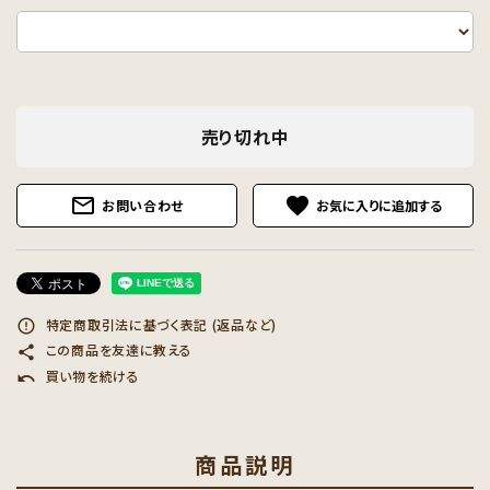
売り切れ中
mail_outline
favorite
お問い合わせ
特定商取引法に基づく表記 (返品など)
error_outline
この商品を友達に教える
share
買い物を続ける
undo
商品説明