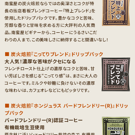
南蛮屋の炭火焙煎ならではの奥深さとコクが特
長の当店看板ブレンドコーヒー『特上ブレンド』を
使用したドリップパックです。豊かなコクと苦味、
芳醇な香りと甘味を求める方に大評判の人気商
品。南蛮屋ビギナーから、コーヒーにうるさいこだ
わりの人まで、この美味しさに納得すること間違いなし！
■ 炭火焙煎『こってりブレンド』ドリップパック
大人気！濃厚な苦味がクセになる
フレンチロースト仕上げの濃厚なコクと苦味、甘
い芳ばしさを感じる“こってり感”は、まさに大人の
コーヒーです。ミルクや砂糖に負けないその濃厚
な味わいは、カフェオレなどにもピッタリです。
■ 炭火焙煎『ホンジュラス バードフレンドリー(R)』ドリッ
プパック
バードフレンドリー(R)認証コーヒー
有機栽培生豆使用
原生林に近いシェードツリー栽培の森で、有機栽