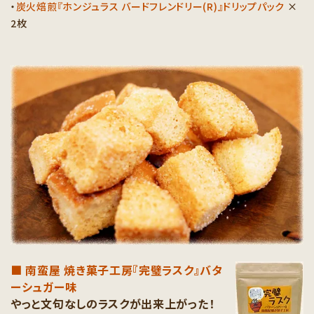
・
炭火焙煎『ホンジュラス バードフレンドリー(R)』ドリップパック
×
2枚
■ 南蛮屋 焼き菓子工房『完璧ラスク』バタ
ーシュガー味
やっと文句なしのラスクが出来上がった！