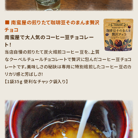
■ 南蛮屋の煎りたて珈琲豆そのまんま贅沢
チョコ
南蛮屋で大人気のコーヒー豆チョコレー
ト！
当店自慢の煎りたて炭火焙煎コーヒー豆を、上質
なクーベルチュールチョコレートで贅沢に包んだコーヒー豆チョコ
レートです。美味しさの秘訣は専用に特別焙煎したコーヒー豆のカ
リカリ感と芳ばしさ！
【1袋35g 便利なチャック袋入り】