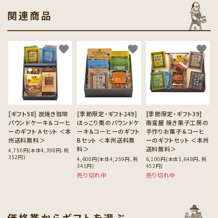
関連商品
favorite
favorite
favorite
[ギフト58] 炭焼き珈琲
[季節限定・ギフト249]
[季節限定・ギフト39]
パウンドケーキ＆コーヒ
ほっこり栗のパウンドケ
南蛮屋 焼き菓子工房の
ーのギフト Aセット ＜本
ーキ＆コーヒーのギフト
手作りお菓子＆コーヒ
州送料無料＞
Bセット ＜本州送料無
ーのギフトセット ＜本州
料＞
送料無料＞
4,750円(本体4,398円、税
352円)
4,600円(本体4,259円、税
6,100円(本体5,648円、税
341円)
452円)
売り切れ中
売り切れ中