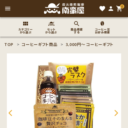
0
menu
favorite
person
shopping_cart
カテゴリー
セット
商品検索
コーヒー豆
から選ぶ
から選ぶ
する
お好み検索
TOP
コーヒーギフト商品
3,000円〜 コーヒーギフト
search
ACCOUNT MENU
ようこそ ゲスト 様
meeting_room
person
ログイン
新規会員登録
コーヒー豆のこだわり
コーヒー豆お好み検索