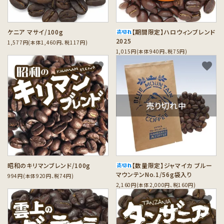
ケニア マサイ/100g
【期間限定】ハロウィンブレンド
2025
1,577円(本体1,460円、税117円)
1,015円(本体940円、税75円)
favorite
favorite
売り切れ中
昭和のキリマンブレンド/100g
【数量限定】ジャマイカ ブルー
マウンテンNo.1/56g袋入り
994円(本体920円、税74円)
2,160円(本体2,000円、税160円)
favorite
favorite