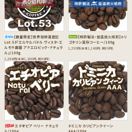
売り切れ中
カテゴリーから探す
セット商品から探す
ご利用ガイド
【数量限定】世界珈琲漫遊記
【特許製法・低温炭火焙煎】トリ
Lot.53『エルサルバドル ヴィスタ・エ
ゴネリン温存コーヒー/100g
ルモサ農園 アナエロビック・ナチュラ
1,253円(本体1,160円、税93円)
インフォメーション
ル』/100g
1,296円(本体1,200円、税96円)
favorite
favorite
エチオピア ベリー ナチュラ
ドミニカ カリビアンクイーン
ル/100g
AAA/100g