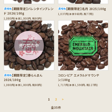
【期間限定】バレンタインブレン
【期間限定】名月 2025/100g
ド 2026/100g
1,037円(本体960円、税77円)
1,080円(本体1,000円、税80円)
favorite
favorite
売り切れ中
【期間限定】春らんまん
コロンビア エメラルドマウンテ
2026/100g
ン/100g
1,080円(本体1,000円、税80円)
1,717円(本体1,590円、税127円)
1
2
>
全35件