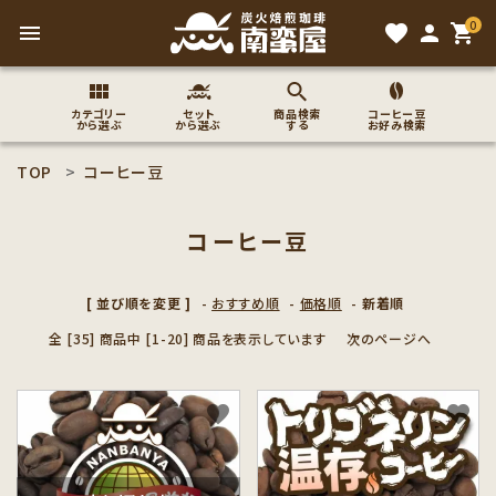
0
menu
favorite
person
shopping_cart
カテゴリー
セット
商品検索
コーヒー豆
から選ぶ
から選ぶ
する
お好み検索
TOP
コーヒー豆
search
コーヒー豆
ACCOUNT MENU
ようこそ ゲスト 様
[ 並び順を変更 ]
-
おすすめ順
-
価格順
-
新着順
全 [35] 商品中 [1-20] 商品を表示しています
次のページへ
meeting_room
person
ログイン
新規会員登録
コーヒー豆のこだわり
favorite
favorite
コーヒー豆お好み検索