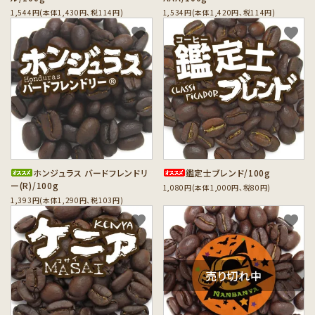
1,544円(本体1,430円、税114円)
1,534円(本体1,420円、税114円)
favorite
favorite
ホンジュラス バードフレンドリ
鑑定士ブレンド/100g
ー(R)/100g
1,080円(本体1,000円、税80円)
1,393円(本体1,290円、税103円)
favorite
favorite
売り切れ中