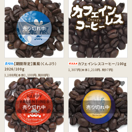
favorite
favorite
売り切れ中
【期間限定】薫風（くんぷう）
カフェインレスコーヒー/100g
2026/100g
1,307円(本体1,210円、税97円)
1,188円(本体1,100円、税88円)
favorite
favorite
売り切れ中
売り切れ中