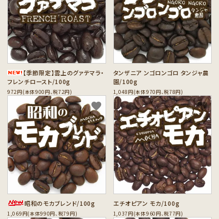
【季節限定】雲上のグァテマラ・
タンザニア ンゴロンゴロ タンジャ農
フレンチロースト/100g
園/100g
972円(本体900円、税72円)
1,048円(本体970円、税78円)
favorite
favorite
昭和のモカブレンド/100g
エチオピアン モカ/100g
1,069円(本体990円、税79円)
1,037円(本体960円、税77円)